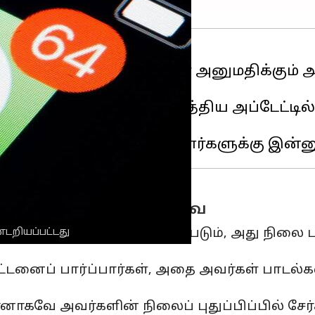
்புகள் மூலம் இசையைப் பகிர அனுமதிக்கும்
்பான 2.24.22.11 இன் சமீபத்திய அப்டேட்டில்
ஒரு நெருக்கமான பார்வை
 எடிட்டரில் ஒருங்கிணைக்கப்படும், அது நிலை ப
்டறியப்பட்டது
் பட்டனைப் பார்ப்பார்கள், அதை அவர்கள் பாடல
தானாகவே அவர்களின் நிலைப் புதுப்பிப்பில் சேர்