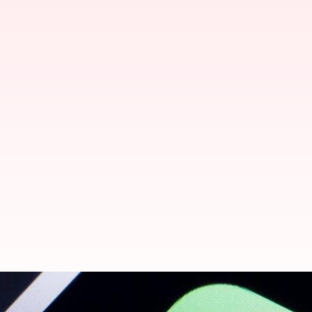
வாட்ஸ்அப் விரைவில் ஸ்டேட