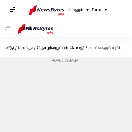
மேலும்
Tamil
Tamil
வீடு
/
செய்தி
/
தொழில்நுட்பம் செய்தி
/
வாட்ஸ்அப் யுபிஐ ஐடியை ஞாபகம் வைத்துக்கொள்ள சிரமாம உள்ளதா? தனிப்பயனாக்கப்பட்ட யுபிஐ எண்ணை உருவாக்குவது எப்படி?
ADVERTISEMENT