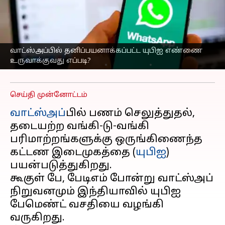
உள்ளதா?
தனிப்பயனாக்கப்பட்ட
யுபிஐ எண்ணை
உருவாக்குவது எப்படி?
வாட்ஸ்அப்பில் தனிப்பயனாக்கப்பட்ட யுபிஐ எண்ணை
உருவாக்குவது எப்படி?
எழுதியவர்
Dec 27, 2024
06:21 pm
Sekar Chinnappan
செய்தி முன்னோட்டம்
வாட்ஸ்அப்
பில் பணம் செலுத்துதல்,
தடையற்ற வங்கி-டு-வங்கி
பரிமாற்றங்களுக்கு ஒருங்கிணைந்த
கட்டண இடைமுகத்தை (
யுபிஐ
)
பயன்படுத்துகிறது.
கூகுள் பே, பேடிஎம் போன்று வாட்ஸ்அப்
நிறுவனமும் இந்தியாவில் யுபிஐ
பேமெண்ட் வசதியை வழங்கி
வருகிறது.