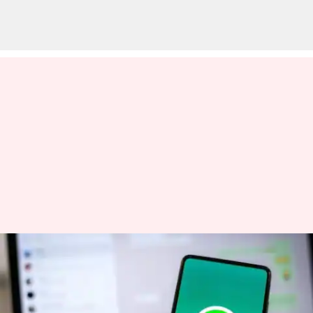
வாட்ஸ்அப் யுபிஐ ஐடியை
ஞாபகம்
வைத்துக்கொள்ள சிரமாம