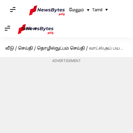
மேலும்
Tamil
Tamil
வீடு
/
செய்தி
/
தொழில்நுட்பம் செய்தி
/
வாட்ஸ்அப் பயனர்களுக்கு குட் நியூஸ்; வீடியோ ஸ்டேட்டஸ் அப்டேட்டில் புதிய வசதி அறிமுகம்
ADVERTISEMENT