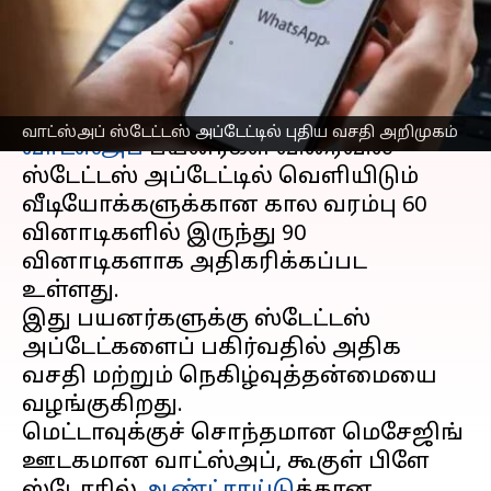
புதிய வசதி அறிமுகம்
எழுதியவர்
Apr 16, 2025
11:06 am
Sekar Chinnappan
செய்தி முன்னோட்டம்
வாட்ஸ்அப் ஸ்டேட்டஸ் அப்டேட்டில் புதிய வசதி அறிமுகம்
வாட்ஸ்அப்
பயனர்கள் விரைவில்
ஸ்டேட்டஸ் அப்டேட்டில் வெளியிடும்
வீடியோக்களுக்கான கால வரம்பு 60
வினாடிகளில் இருந்து 90
வினாடிகளாக அதிகரிக்கப்பட
உள்ளது.
இது பயனர்களுக்கு ஸ்டேட்டஸ்
அப்டேட்களைப் பகிர்வதில் அதிக
வசதி மற்றும் நெகிழ்வுத்தன்மையை
வழங்குகிறது.
மெட்டாவுக்குச் சொந்தமான மெசேஜிங்
ஊடகமான வாட்ஸ்அப், கூகுள் பிளே