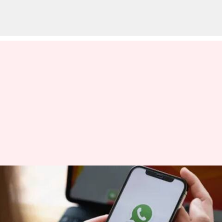
வாட்ஸ்அப் பயனர்களுக்கு
குட் நியூஸ்; வீடியோ
ஸ்டேட்டஸ் அப்டேட்டில்