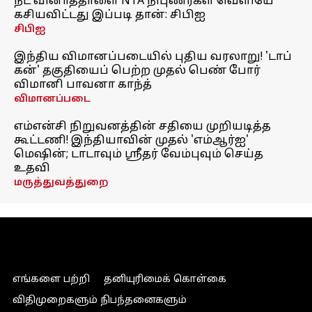
நீட் வினாத்தாளை NTA நிபுணர்கள் வெளியே
கசியவிட்டது இப்படி தான்: சிபிஐ
சிபிஐ
இந்திய விமானப்படையில் புதிய வரலாறு! 'டாப்
கன்' தகுதியைப் பெற்ற முதல் பெண் போர்
விமானி பாவனா காந்த்
விமானப்படை
எம்என்சி நிறுவனத்தின் சதியை முறியடித்த
கூட்டணி! இந்தியாவின் முதல் 'எம்ஆர்ஐ'
மெஷின்; டாடாவும் ஸ்ரீதர் வேம்புவும் செய்த
உதவி
மருத்துவத்துறை
எங்களை பற்றி
தனியுரிமைக் கொள்கை
விதிமுறைகளும் நிபந்தனைகளும்