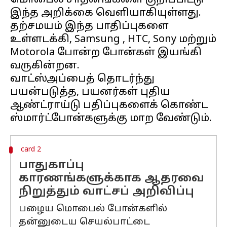
மொபைல் சாதனங்களை குறிப்பிட்டு
இந்த அறிக்கை வெளியாகியுள்ளது.
தற்சமயம் இந்த பாதிப்புகளை
உள்ளடக்கி, Samsung , HTC, Sony மற்றும்
Motorola போன்ற போன்கள் இயங்கி
வருகின்றன.
வாட்ஸ்அப்பைத் தொடர்ந்து
பயன்படுத்த, பயனர்கள் புதிய
ஆண்ட்ராய்டு பதிப்புகளைக் கொண்ட
card 2
பாதுகாப்பு
காரணங்களுக்காக ஆதரவை
நிறுத்தும் வாட்சப் அறிவிப்பு
பழைய மொபைல் போன்களில்
தன்னுடைய செயல்பாட்டை