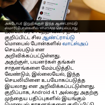
WhatsApp செயல்படாது
எழுதியவர்
Oct 16, 2023
03:03 pm
Venkatalakshmi V
செய்தி முன்னோட்டம்
அக்டோபர் இறுதிக்குள் இந்த ஆண்ட்ராய்டு
ஸ்மார்ட்போன்களில் WhatsApp செயல்படாது
அக்டோபர் 24 தேதி வரை தான்,
குறிப்பிட்ட சில
ஆண்ட்ராய்டு
மொபைல் போன்களில்
வாட்ஸ்அப்
செயல்படும் என
அறிவிக்கப்பட்டுள்ளது.
அதற்குள், பயனர்கள் தங்கள்
சாதனங்களை மேம்படுத்திட
வேண்டும், இல்லையேல், இந்த
செயலியினை உபயோகப்படுத்த
இயலாது என அறிவிக்கப்பட்டுள்ளது.
குறிப்பாக, Android 4.1 அல்லது அதற்கு
முந்தைய பதிப்புகளில் இயங்கும்