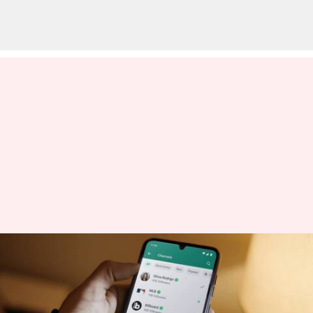
அக்டோபர் இறுதிக்குள்
இந்த ஆண்ட்ராய்டு
ஸ்மார்ட்போன்களில்