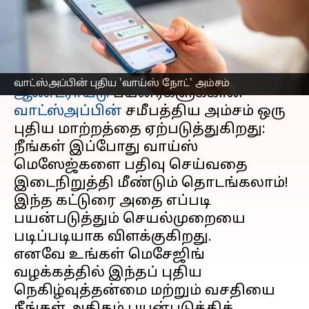
'வாய்ஸ் நோட்' அம்சம்
எழுதியவர்
Feb 07, 2025
01:06 pm
Venkatalakshmi V
செய்தி முன்னோட்டம்
வாட்ஸ்அப்பின் புதிய 'வாய்ஸ் நோட்' அம்சம்
ஆண்ட்ராய்டு
பயனர்களுக்கான
வாட்ஸ்அப்பின்
சமீபத்திய அம்சம் ஒரு
புதிய மாற்றத்தை ஏற்படுத்துகிறது:
நீங்கள் இப்போது வாய்ஸ்
மெஸேஜ்களை பதிவு செய்வதை
இடைநிறுத்தி மீண்டும் தொடங்கலாம்!
இந்த கட்டுரை அதை எப்படி
பயன்படுத்தும் செயல்முறையை
படிப்படியாக விளக்குகிறது.
எனவே உங்கள் மெசேஜிங்
வழக்கத்தில் இந்தப் புதிய
நெகிழ்வுத்தன்மை மற்றும் வசதியை