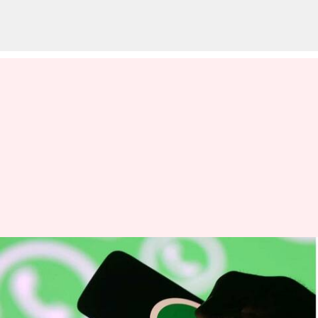
புதிதாக வரும் வாட்ஸ் அப்
பிளாக் ஷார்ட்கட் - எப்படி
செயல்படும்?