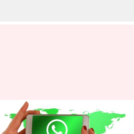
36 லட்சம் எண்களை
முடக்கிய வாட்ஸ்அப்..
என்ன காரணம்?