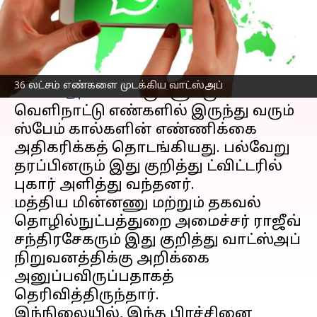
எழுதியவர்
May 17, 2023
10:54 am
Prasanna Venkatesh
செய்தி முன்னோட்டம்
சில வாரங்களாக இந்தியர்களின்
36 லட்சம் எண்களை முடக்கிய வாட்ஸ்அப்
வாட்ஸ்அப்
கணக்குகளுக்கு
வெளிநாட்டு எண்களில் இருந்து வரும்
ஸ்பேம் கால்களின் எண்ணிக்கை
அதிகரிக்கத் தொடங்கியது. பல்வேறு
தரப்பினரும் இது குறித்து ட்விட்டரில்
புகார் அளித்து வந்தனர்.
மத்திய மின்னணு மற்றும் தகவல்
தொழில்நுட்பத்துறை அமைச்சர் ராஜீவ்
சந்திரசேகரும் இது குறித்து வாட்ஸ்அப்
நிறுவனத்திக்கு அறிக்கை
அனுப்பவிருப்பதாகத்
தெரிவித்திருந்தார்.
இந்நிலையில், இந்த பிரச்சினை