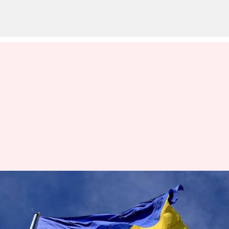
உக்ரைன் போரால்
பாதிக்கப்பட்ட சில
உள்நாட்டு ஸ்டார்ட்-