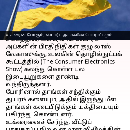
அப்களின் அவலம்
எழுதியவர்
Jan 09, 2023
09:23 am
Venkatalakshmi V
செய்தி முன்னோட்டம்
உக்ரைன் போரும், ஸ்டார்ட்-அப்களின் போராட்டமும்
சமீபத்தில், உக்ரேனிய ஸ்டார்ட்-
அப்களின் பிரதிநிதிகள் குழு லாஸ்
வேகாஸுக்கு, உலகின் தொழில்நுட்பக்
கூட்டத்தில் (The Consumer Electronics
Show) கலந்து கொள்ள பல
இடையூறுகளை தாண்டி
வந்திருந்தனர்.
போரினால் தாங்கள் சந்திக்கும்
துயரங்களையும், அதில் இருந்து மீள
தாங்கள் கடைபிடுக்கும் யுக்தியையும்
பகிர்ந்து கொண்டனர்.
உக்ரைனைச் சேர்ந்த, வீட்டுப்