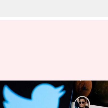
'ட்விட்டர் ப்ளூ டிக்' சந்தா
சேவை மீண்டும்
தொடக்கம்