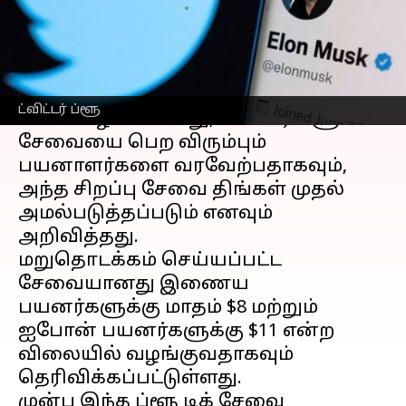
எழுதியவர்
Dec 13, 2022
05:47 pm
Venkatalakshmi V
செய்தி முன்னோட்டம்
ட்விட்டர் நிறுவனம் சென்ற
ட்விட்டர் ப்ளூ
சனிக்கிழமையன்று, ட்விட்டர் ப்ளூ
சேவையை பெற விரும்பும்
பயனாளர்களை வரவேற்பதாகவும்,
அந்த சிறப்பு சேவை திங்கள் முதல்
அமல்படுத்தப்படும் எனவும்
அறிவித்தது.
மறுதொடக்கம் செய்யப்பட்ட
சேவையானது இணைய
பயனர்களுக்கு மாதம் $8 மற்றும்
ஐபோன் பயனர்களுக்கு $11 என்ற
விலையில் வழங்குவதாகவும்
தெரிவிக்கப்பட்டுள்ளது.
முன்பு இந்த ப்ளூ டிக் சேவை