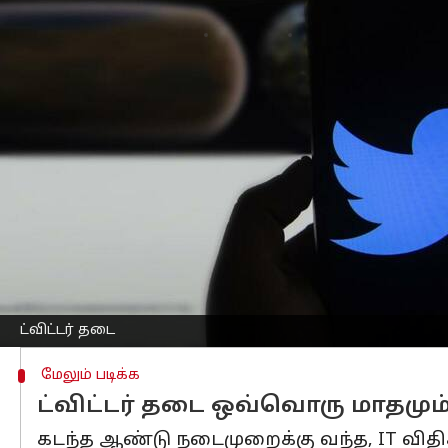
எழுதியவர்
Jan 04, 2023
04:26 pm
Venkatalakshmi V
செய்தி முன்னோட்டம்
இந்தியாவில், சென்ற ஆண்டு, அக்டோபர் 2
செய்துள்ளது, ட்விட்டர் நிறுவனம்.
குழந்தைகள் மீதான பாலியல் வன்முறை 
கணக்குகள் தடை செய்யப்படுவதாக கூறப
அதுமட்டுமின்றி, நாட்டில் பயங்கரவாதத்
மொத்தத்தில், இந்தியாவில், மேற்கூறிய ம
இந்தியாவில் இருந்து பெறப்பட்ட புகார்
ட்விட்டர் தடை
மேலும் படிக்க
ட்விட்டர் தடை ஒவ்வொரு மாதமு
கடந்த ஆண்டு நடைமுறைக்கு வந்த, IT விதி