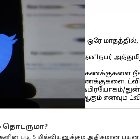
6 முதல் நவம்பர் 25 வரை, ஒரே மாதத்தில்,
மற்றும் அனுமதியில்லாத தனிநபர் அத்து
்பட்டது.
தை ஊக்குவித்ததாக, 3,035 கணக்குகளை நீக்
ாதத்தில் மட்டும், 48,624 கணக்குகளை, ட்வ
கள் பெரும்பாலானவை, துஷ்பிரயோகம்/துன்ப
ம் தொடருமா?
களின் படி, 5 மில்லியனுக்கும் அதிகமான பயன