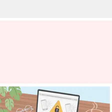
அதிகமாகும்
இணையத்தள மோசடி -
பாதுகாப்பாக இருப்பது