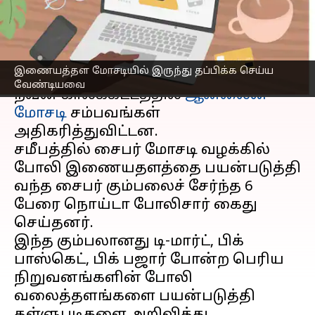
எப்படி?
எழுதியவர்
Apr 05, 2023
05:07 pm
Siranjeevi
செய்தி முன்னோட்டம்
இணையத்தள மோசடியில் இருந்து தப்பிக்க செய்ய
வேண்டியவை
நவீன காலக்கட்டத்தில்
ஆன்லைன்
மோசடி
சம்பவங்கள்
அதிகரித்துவிட்டன.
சமீபத்தில் சைபர் மோசடி வழக்கில்
போலி இணையதளத்தை பயன்படுத்தி
வந்த சைபர் கும்பலைச் சேர்ந்த 6
பேரை நொய்டா போலிசார் கைது
செய்தனர்.
இந்த கும்பலானது டி-மார்ட், பிக்
பாஸ்கெட், பிக் பஜார் போன்ற பெரிய
நிறுவனங்களின் போலி
வலைத்தளங்களை பயன்படுத்தி