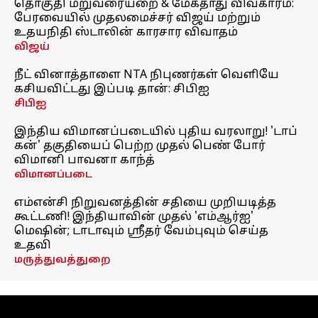
தொகுதி மறுவரையறை & மேகதாது விவகாரம்:
பேரவையில் முதலமைச்சர் விஜய் மற்றும்
உதயநிதி ஸ்டாலின் காரசார விவாதம்
விஜய்
நீட் வினாத்தாளை NTA நிபுணர்கள் வெளியே
கசியவிட்டது இப்படி தான்: சிபிஐ
சிபிஐ
இந்திய விமானப்படையில் புதிய வரலாறு! 'டாப்
கன்' தகுதியைப் பெற்ற முதல் பெண் போர்
விமானி பாவனா காந்த்
விமானப்படை
எம்என்சி நிறுவனத்தின் சதியை முறியடித்த
கூட்டணி! இந்தியாவின் முதல் 'எம்ஆர்ஐ'
மெஷின்; டாடாவும் ஸ்ரீதர் வேம்புவும் செய்த
உதவி
மருத்துவத்துறை