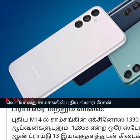
எழுதியவர்
Apr 17, 2023
04:31 pm
Prasanna Venkatesh
செய்தி முன்னோட்டம்
சாம்சங்
நிறுவனம் M சீரிஸில் புதிய ஸ்மா
ரூபாய் விலைக்குள் கேலக்ஸி M14 5G ஸ்ம
90Hz ரெப்ரஷ் ரேட் கொண்ட 6.6 இன்ச் LC
கிளாஸ் 5 பயன்படுத்தப்பட்டிருக்கிறது.
பின்பக்கம் 50 MP பிரதான கேமரா, 2 MP டெ
13 MP செல்ஃபி கேமரா கொடுக்கப்பட்டிருக
கேட்ஜட்ஸ்
வெளியானது சாம்சங்கின் புதிய ஸ்மார்ட்போன்
ப்ராசஸர் மற்றும் விலை:
புதிய M14-ல் சாம்சங்கின் எக்சினோஸ் 1330 
ஆப்ஷன்களுடனும், 128GB என்ற ஒரே ஸ்டோ
ஆண்ட்ராய்டு 13 இயங்குதளத்துடன் கிடைக்கு