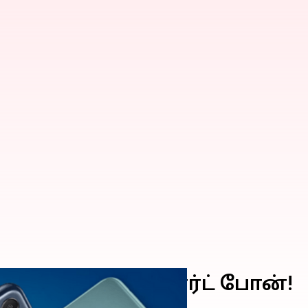
ஸி M14 5G' ஸ்மார்ட் போன்!