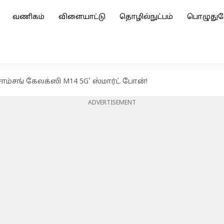
வணிகம்
விளையாட்டு
தொழில்நுட்பம்
பொழுதுப
ம்சங் கேலக்ஸி M14 5G' ஸ்மார்ட் போன்!
ADVERTISEMENT