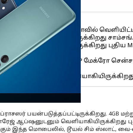
ர்ட்போன் ஒன்றை இந்தியாவில் வெளியிட்டிரு
ார்ட்போனை வெளியிட்டிருக்கிறது சாம்சங்
D டிஸ்பிளேவைக் கொண்டிருக்கிறது புதிய M
ப்த் சென்சார் மற்றும் 2 MP மேக்ரோ சென்சா
்கிறது.
ப்ராசஸர் பயன்படுத்தப்பட்டிருக்கிறது. 4GB மற
ரேஜ் ஆப்ஷனுடனும் வெளியாகியிருக்கிறது புத
ம் இந்த மொபைலில், டூயல் சிம் ஸ்லாட், வை-பை 