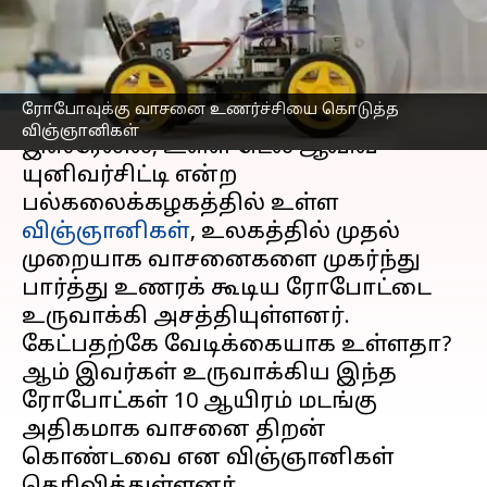
குலத்துக்கு ஆபத்தா?
எழுதியவர்
Jan 19, 2023
05:36 pm
Siranjeevi
செய்தி முன்னோட்டம்
ரோபோவுக்கு வாசனை உணர்ச்சியை கொடுத்த
விஞ்ஞானிகள்
இஸ்ரேலில், உள்ள டெல் ஆவிவ்
யுனிவர்சிட்டி என்ற
பல்கலைக்கழகத்தில் உள்ள
விஞ்ஞானிகள்
, உலகத்தில் முதல்
முறையாக வாசனைகளை முகர்ந்து
பார்த்து உணரக் கூடிய ரோபோட்டை
உருவாக்கி அசத்தியுள்ளனர்.
கேட்பதற்கே வேடிக்கையாக உள்ளதா?
ஆம் இவர்கள் உருவாக்கிய இந்த
ரோபோட்கள் 10 ஆயிரம் மடங்கு
அதிகமாக வாசனை திறன்
கொண்டவை என விஞ்ஞானிகள்