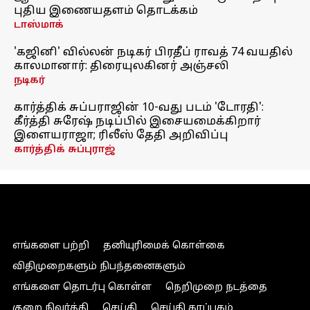
புதிய இணையதளம் தொடக்கம்
டாஸ்மாக்
'கஜினி' வில்லன் நடிகர் பிரதீப் ராவத் 74 வயதில்
காலமானார்: திரையுலகினர் அஞ்சலி
நடிகர்
கார்த்திக் சுப்பராஜின் 10-வது படம் 'டோரதி':
கீர்த்தி சுரேஷ் நடிப்பில் இசையமைக்கிறார்
இளையராஜா; ரிலீஸ் தேதி அறிவிப்பு
கார்த்திக் சுப்புராஜ்
எங்களை பற்றி
தனியுரிமைக் கொள்கை
விதிமுறைகளும் நிபந்தனைகளும்
எங்களை தொடர்பு கொள்ள
நெறிமுறை நடத்தை
குறை நிவர்த்தி
செய்தி
செய்தி காப்பகம்