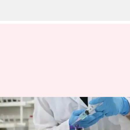
ரோபோட்டுக்கு
உணர்ச்சியை வழங்கிய
விஞ்ஞானிகள்; மனித