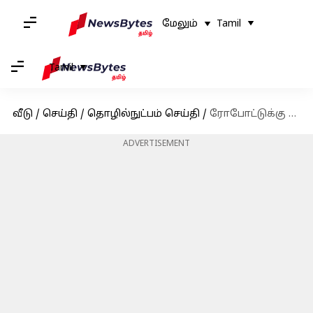
மேலும்
Tamil
Tamil
வீடு
/
செய்தி
/
தொழில்நுட்பம் செய்தி
/
ரோபோட்டுக்கு உணர்ச்சியை வழங்கிய விஞ்ஞானிகள்; மனித குலத்துக்கு ஆபத்தா?
ADVERTISEMENT