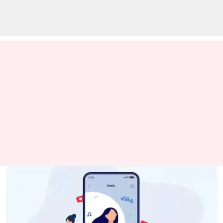
ரீல்ஸ் மூலம் விளம்பர
வீடியோ.. புதிய
திட்டத்துடன் மெட்டா!