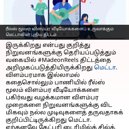
எழுதியவர்
May 09, 2023
05:39 pm
Prasanna Venkatesh
செய்தி முன்னோட்டம்
ரீல்ஸ் மூலம் விளம்பர வீடியோக்களைப் உருவாக்கும்
ரீல்ஸ் மூலம் விளம்பரம் செய்யும் முறை
மெட்டாவின் புதிய திட்டம்
எவ்வளவு லாபகரமானதாக
இருக்கிறது என்பது குறித்து
நிறுவனங்களுக்கு தெரியப்படுத்தும்
வகையில் #MadeonReels திட்டத்தை
அறிமுகப்படுத்தியிருக்கிறது
மெட்டா
.
விளம்பரமாக இல்லாமல்
கதைசொல்லும் பாணியில் ரீல்ஸ்
மூலம் விளம்பர வீடியோக்களை
பகிர்வது வழக்கமான விளம்பர
முறைகளை நிறுவனங்களுக்கு விட
மிகவும் நல்ல முடிவுகளைத் தருவதாகக்
குறிப்பிட்டிருக்கிறது மெட்டா.
ஏற்கனவே கேட்பரி டைரிமில்க் சில்க்,