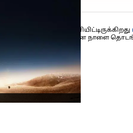
ோனா
ன நார்சோ N53-ஐ வெளியிட்டிருக்கிறது
ிறது N53. இதன் விற்பனை நாளை தொடங்கு
ேமரா
ள்