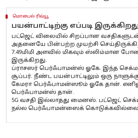
மொபைல் ரிவ்யூ
பயன்பாட்டிற்கு எப்படி இருக்கிறத
பட்ஜெட் விலையில் சிறப்பான வசதிகளுடன
அதனையே பின்பற்ற முயற்சி செய்திருக்கிற
7.49மிமி அளவில் மிகவும் ஸ்லிம்மான போன
இருக்கிறது.
ப்ராசஸர் பெர்ஃபாமன்ஸ் ஓகே. இந்த செக்ம
சூப்பர். நீண்ட பயன்பாட்டிலும் ஒரு நாளுக்கு
கேமரா பெர்ஃபாமன்ஸூம் ஓகே தான். எனினு
பெர்ஃபாமன்ஸ் தான்.
5G வசதி இல்லாதது மைனஸ். பட்ஜெட் செக்ம
நல்ல பெர்ஃபாமன்ஸைக் கொடுக்கவில்லை