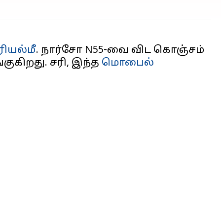
ரியல்மீ
. நார்சோ N55-வை விட கொஞ்சம்
கிறது. சரி, இந்த
மொபைல்