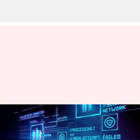
பாகிஸ்தான் ஆதரவு
ஹேக்கர்கள் இந்திய
அரசாங்க அமைப்புகள்