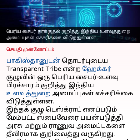
மீது ஸ்பைவேர்
தாக்குதலை
தொடங்கியதாக தகவல்
எழுதியவர்
Nov 07, 2025
04:42 pm
பெரிய சைபர் தாக்குதல் குறித்து இந்திய உளவுத்துறை
Venkatalakshmi V
அமைப்புகள் எச்சரிக்கை விடுத்துள்ளன
செய்தி முன்னோட்டம்
பாகிஸ்தானுடன்
தொடர்புடைய
Transparent Tribe என்ற
ஹேக்கர்
குழுவின் ஒரு பெரிய சைபர்-உளவு
பிரச்சாரம் குறித்து இந்திய
உளவுத்துறை
அமைப்புகள் எச்சரிக்கை
விடுத்துள்ளன.
இந்தக் குழு டெஸ்க்ராட் எனப்படும்
மேம்பட்ட ஸ்பைவேரை பயன்படுத்தி
அரசு மற்றும் ராணுவ அமைப்புகளை
தீவிரமாக குறிவைத்து வருகிறது.