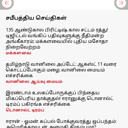
சமீபத்திய செய்திகள்
135 ஆண்டுகால பிரிட்டிஷ் கால சட்டம் ரத்து!
டிஜிட்டல் வங்கிப் பதிவுகளுக்கு நீதிமன்ற
அங்கீகாரம்; மக்களவையில் புதிய மசோதா
நிறைவேற்றம்
மக்களவை
தமிழ்நாடு வானிலை அப்டேட்: ஆகஸ்ட் 11 வரை
கொட்டப்போகும் மழை; வானிலை மையம்
எச்சரிக்கை
வானிலை ஆய்வு மையம்
இரண்டாம் உலகப்போருக்குப் பிந்தைய
மிகப்பெரிய தாக்குதல்! ஈரானுக்கு டொனால்ட்
டிரம்ப் பகிரங்க எச்சரிக்கை
டொனால்ட் டிரம்ப்
ஈரான் - ஓமன் கப்பல் போக்குவரத்து ஒப்பந்தம்:
அமெரிக்காவுடன் அமைதி திரும்புமா?