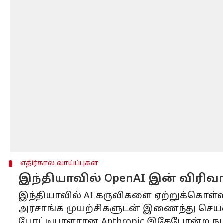
எதிர்கால வாய்ப்புகள்
இந்தியாவில் OpenAI இன் விரிவா
இந்தியாவில் AI கருவிகளை ஏற்றுக்கொள்வத
அரசாங்க முயற்சிகளுடன் இணைந்து செயல
போட்டியாளரான Anthropic இதேபோன்ற நடவ