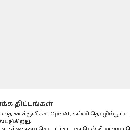
க்க திட்டங்கள்
ை ஊக்குவிக்க, OpenAI, கல்வி தொழில்நுட்ப த
்படுகிறது.
டிக்கையை தொடர்ந்து, புது டெல்லி மற்றும