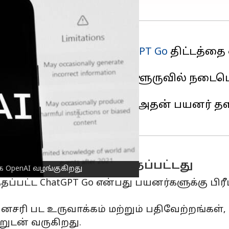
உள்ள பயனர்களுக்கு
ChatGPT Go
திட்டத்தை
வரும், மேலும் இது பெங்களூருவில் நடைபெ
ந்தையான இந்தியாவில் அதன் பயனர் த
ாவில் அறிமுகப்படுத்தப்பட்டது
 OpenAI வழங்குகிறது
தப்பட்ட ChatGPT Go என்பது பயனர்களுக்கு பி
ினசரி பட உருவாக்கம் மற்றும் பதிவேற்றங்கள்
ுடன் வருகிறது.