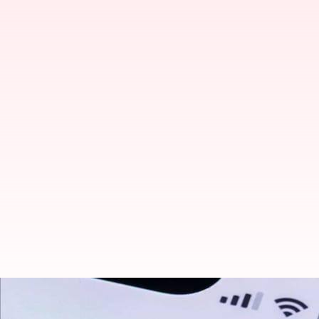
விண்டோஸ் மற்றும் Mac-கிற