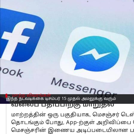
எழுதியவர்
Oct 17, 2025
07:07 pm
Venkatalakshmi V
செய்தி முன்னோட்டம்
விண்டோஸ் மற்றும் Mac-கிற்கான Messe
மெட்டா
அறிவித்துள்ளது.
இந்த நடவடிக்கை டிசம்பர் 15 முதல் அமலுக
இந்த தேதிக்குப் பிறகு, பயனர்கள் மெ
விடப்படுவார்கள்.
மாற்றியமைக்க அவர்களுக்கு நேரம் கொடு
மாற்ற விவரங்கள்
இந்த நடவடிக்கை டிசம்பர் 15 முதல் அமலுக்கு வரும்
வலைப் பதிப்பிற்கு மாறுதல்
மாற்றத்தின் ஒரு பகுதியாக, மெசஞ்சர் டெ
தொடங்கும் போது, ​​App-ற்குள் அறிவிப்பை
மெசஞ்சரின் இணைய அடிப்படையிலான பதிப்