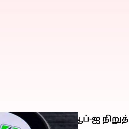
்கான Messenger ஆப்-ஐ நிறுத