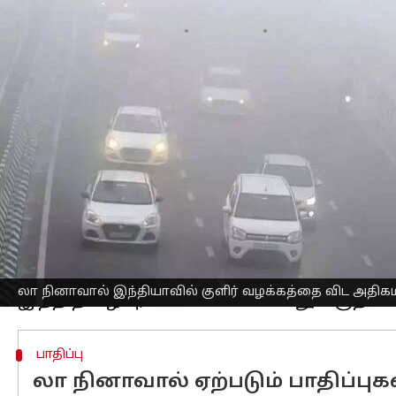
எழுதியவர்
Sep 21, 2025
12:34 pm
Sekar Chinnappan
செய்தி முன்னோட்டம்
இந்தியா
வில் இந்த ஆண்டு வழக்கத்தை வ
இதற்கு லா நினா (La Niña) எனப்படும்
கா
அமெரிக்க காலநிலை கணிப்பு மையம் வெ
வலுப்பெற 71% வாய்ப்புள்ளது.
இது குறிப்பாக வட இந்தியாவில் கடுமை
பெண் என்று பொருள்படும்.
இது பசிபிக் பெருங்கடலின் நடுப்பகுதிய
ஏற்படும் ஒரு காலநிலை நிகழ்வாகும்.
லா நினாவால் இந்தியாவில் குளிர் வழக்கத்தை விட அதிகம
பாதிப்பு
லா நினாவால் ஏற்படும் பாதிப்புக