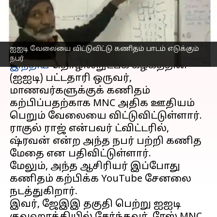
பாராட்டுக்கள்
எழுதியவர்
Feb 21, 2023
12:46 pm
Siranjeevi
செய்தி முன்னோட்டம்
ஐஐடி வேலையை விட்டுவிட்டு கணிதம் பாடம் எடுக்கும்
நபர்
இந்திய
தொழில்நுட்பக் கழகத்தின்
(ஐஐடி) பட்டதாரி ஒருவர்,
மாணவர்களுக்குக் கணிதம்
கற்பிப்பதற்காக MNC அதிக ஊதியம்
பெறும் வேலையை விட்டுவிட்டுள்ளார்.
ராகுல் ராஜ் என்பவர் ட்விட்டரில்,
ஷ்ரவன் என்ற அந்த நபர் பற்றி கணித
மேதை என பதிவிட்டுள்ளார்.
மேலும், அந்த ஆசிரியர் இப்போது
கணிதம் கற்பிக்க YouTube சேனலை
நடத்துகிறார்.
இவர், ஜேஇஇ தகுதி பெற்று ஐஐடி