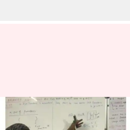
ஐஐடி வேலையை
விட்டுவிட்டு கணித பாடம்
எடுக்கும் நபர்! குவியும்