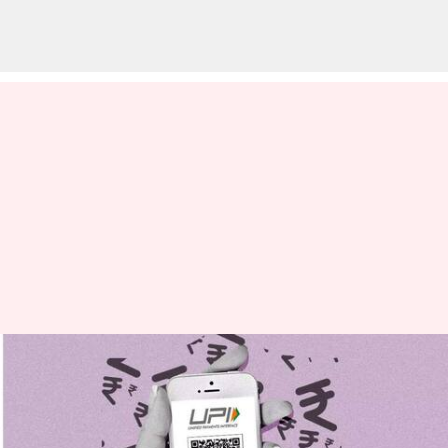
யுபிஐ கடன் வசதி
அளிக்கும் எச்டிஎஃப்சி
மற்றும் ஐசிஐசிஐ