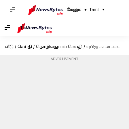
மேலும்
Tamil
Tamil
வீடு
/
செய்தி
/
தொழில்நுட்பம் செய்தி
/
யுபிஐ கடன் வசதி அளிக்கும் எச்டிஎஃப்சி மற்றும் ஐசிஐசிஐ வங்கிகள்
ADVERTISEMENT