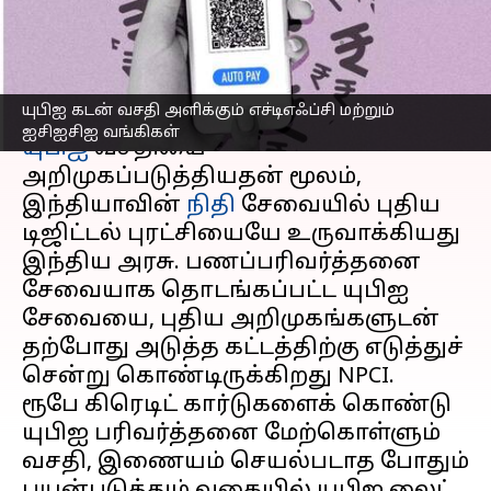
வங்கிகள்
எழுதியவர்
Sep 23, 2023
01:31 pm
Prasanna Venkatesh
செய்தி முன்னோட்டம்
யுபிஐ கடன் வசதி அளிக்கும் எச்டிஎஃப்சி மற்றும்
ஐசிஐசிஐ வங்கிகள்
யுபிஐ
வசதியை
அறிமுகப்படுத்தியதன் மூலம்,
இந்தியாவின்
நிதி
சேவையில் புதிய
டிஜிட்டல் புரட்சியையே உருவாக்கியது
இந்திய அரசு. பணப்பரிவர்த்தனை
சேவையாக தொடங்கப்பட்ட யுபிஐ
சேவையை, புதிய அறிமுகங்களுடன்
தற்போது அடுத்த கட்டத்திற்கு எடுத்துச்
சென்று கொண்டிருக்கிறது NPCI.
ரூபே கிரெடிட் கார்டுகளைக் கொண்டு
யுபிஐ பரிவர்த்தனை மேற்கொள்ளும்
வசதி, இணையம் செயல்படாத போதும்