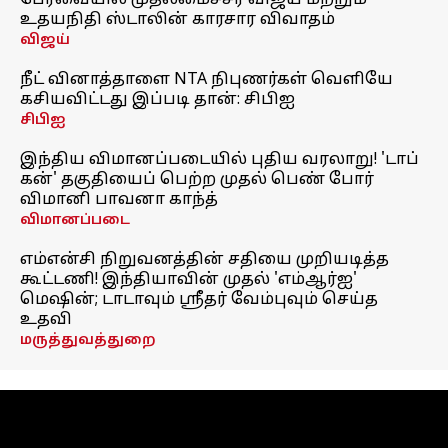
பேரவையில் முதலமைச்சர் விஜய் மற்றும்
உதயநிதி ஸ்டாலின் காரசார விவாதம்
விஜய்
நீட் வினாத்தாளை NTA நிபுணர்கள் வெளியே
கசியவிட்டது இப்படி தான்: சிபிஐ
சிபிஐ
இந்திய விமானப்படையில் புதிய வரலாறு! 'டாப்
கன்' தகுதியைப் பெற்ற முதல் பெண் போர்
விமானி பாவனா காந்த்
விமானப்படை
எம்என்சி நிறுவனத்தின் சதியை முறியடித்த
கூட்டணி! இந்தியாவின் முதல் 'எம்ஆர்ஐ'
மெஷின்; டாடாவும் ஸ்ரீதர் வேம்புவும் செய்த
உதவி
மருத்துவத்துறை