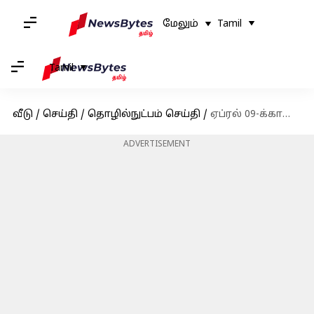
மேலும்
Tamil
Tamil
வீடு
/
செய்தி
/
தொழில்நுட்பம் செய்தி
/
ஏப்ரல் 09-க்கான Free Fire MAX இலவச குறியீடுகள்: பெறுவதற்கான வழிமுறைகள்
ADVERTISEMENT