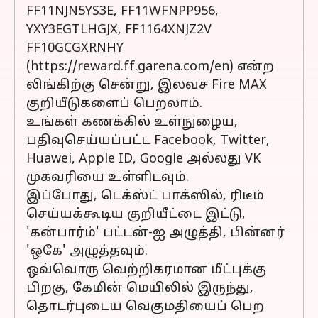
FF11NJN5YS3E, FF11WFNPP956,
YXY3EGTLHGJX, FF1164XNJZ2V
FF10GCGXRNHY
(https://reward.ff.garena.com/en) என்ற
லிங்கிற்கு சென்று, இலவச Fire MAX
குறியீடுகளைப் பெறலாம்.
உங்கள் கணக்கில் உள்நுழைய,
பதிவுசெய்யப்பட்ட Facebook, Twitter,
Huawei, Apple ID, Google அல்லது VK
முகவரியை உள்ளிடவும்.
இப்போது, டெக்ஸ்ட் பாக்ஸில், ரிடீம்
செய்யக்கூடிய குறியீட்டை இட்டு,
'கன்பார்ம்' பட்டன்-ஐ அழுத்தி, பின்னர்
'ஒகே' அழுத்தவும்.
ஒவ்வொரு வெற்றிகரமான மீட்புக்கு
பிறகு, கேமின் மெயிலில் இருந்து,
தொடர்புடைய வெகுமதியைப் பெற