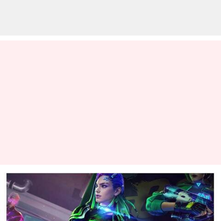
ஏப்ரல் 09-க்கான Free Fire
MAX இலவச குறியீடுகள்:
பெறுவதற்கான