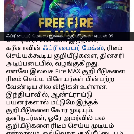
வழிமுறைகள்
எழுதியவர்
Apr 09, 2023
12:00 am
Siranjeevi
செய்தி முன்னோட்டம்
ஃப்ரீ பையர் மேக்ஸ் இலவச குறியீடுகள்: ஏப்ரல் 09
பேட்டில் ராயல் கேம் இந்தியா,
கரீனாவின்
ஃப்ரீ பையர் மேக்ஸ்
, ரிடீம்
செய்யக்கூடிய குறியீடுகளை, தினசரி
அடிப்படையில், வழங்குகிறது.
எனவே இலவச Fire MAX குறியீடுகளை
ரிடீம் செய்ய பிளேயர்கள் பின்பற்ற
வேண்டிய சில விதிகள் உள்ளன.
இந்தியாவில், ஆண்ட்ராய்டு
பயனர்களால் மட்டுமே இந்தக்
குறியீடுகளை கோர முடியும்.
தனிநபர்கள், ஒரே அமர்வில் பல
குறியீடுகளை ரிடீம் செய்ய முடியும்