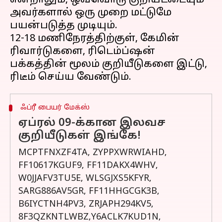
என்றாலும், ஒவ்வொரு குறியீட்டையும்
அவர்களால் ஒரு முறை மட்டுமே
பயன்படுத்த முடியும்.
12-18 மணிநேரத்திற்குள், கேமின்
ரிவார்டுகளை, ரிடெம்ப்ஷன்
பக்கத்தின் மூலம் குறியீடுகளை இட்டு,
ஃப்ரீ பையர் மேக்ஸ்
ஏப்ரல் 09-க்கான இலவச
குறியீடுகள் இங்கே!
MCPTFNXZF4TA, ZYPPXWRWIAHD,
FF10617KGUF9, FF11DAKX4WHV,
W0JJAFV3TU5E, WLSGJXS5KFYR,
SARG886AV5GR, FF11HHGCGK3B,
B6IYCTNH4PV3, ZRJAPH294KV5,
8F3QZKNTLWBZ,Y6ACLK7KUD1N,