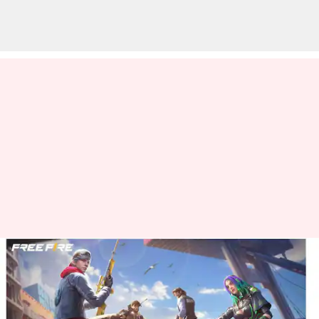
மார்ச் 15க்கான Free Fire
MAX இலவச குறியீடுகள்:
பெறுவதற்கான