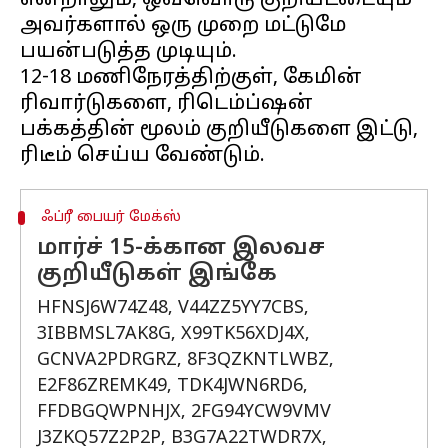
என்றாலும், ஒவ்வொரு குறியீட்டையும்
அவர்களால் ஒரு முறை மட்டுமே
பயன்படுத்த முடியும்.
12-18 மணிநேரத்திற்குள், கேமின்
ரிவார்டுகளை, ரிடெம்ப்ஷன்
பக்கத்தின் மூலம் குறியீடுகளை இட்டு,
ஃப்ரீ பையர் மேக்ஸ்
மார்ச் 15-க்கான இலவச
குறியீடுகள் இங்கே
HFNSJ6W74Z48, V44ZZ5YY7CBS,
3IBBMSL7AK8G, X99TK56XDJ4X,
GCNVA2PDRGRZ, 8F3QZKNTLWBZ,
E2F86ZREMK49, TDK4JWN6RD6,
FFDBGQWPNHJX, 2FG94YCW9VMV
J3ZKQ57Z2P2P, B3G7A22TWDR7X,