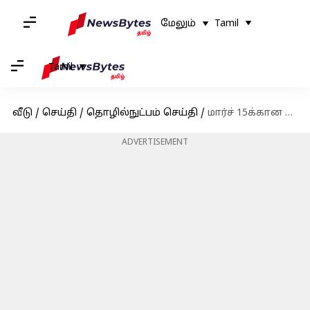
மேலும்
Tamil
Tamil
வீடு
/
செய்தி
/
தொழில்நுட்பம் செய்தி
/
மார்ச் 15க்கான Free Fire MAX இலவச குறியீடுகள்: பெறுவதற்கான வழிமுறைகள்
ADVERTISEMENT