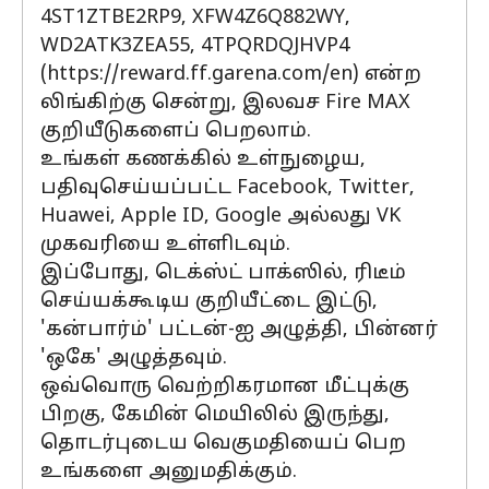
4ST1ZTBE2RP9, XFW4Z6Q882WY,
WD2ATK3ZEA55, 4TPQRDQJHVP4
(https://reward.ff.garena.com/en) என்ற
லிங்கிற்கு சென்று, இலவச Fire MAX
குறியீடுகளைப் பெறலாம்.
உங்கள் கணக்கில் உள்நுழைய,
பதிவுசெய்யப்பட்ட Facebook, Twitter,
Huawei, Apple ID, Google அல்லது VK
முகவரியை உள்ளிடவும்.
இப்போது, டெக்ஸ்ட் பாக்ஸில், ரிடீம்
செய்யக்கூடிய குறியீட்டை இட்டு,
'கன்பார்ம்' பட்டன்-ஐ அழுத்தி, பின்னர்
'ஒகே' அழுத்தவும்.
ஒவ்வொரு வெற்றிகரமான மீட்புக்கு
பிறகு, கேமின் மெயிலில் இருந்து,
தொடர்புடைய வெகுமதியைப் பெற
உங்களை அனுமதிக்கும்.