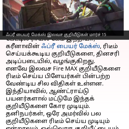
வழிமுறைகள்
எழுதியவர்
Mar 15, 2023
10:33 am
Siranjeevi
செய்தி முன்னோட்டம்
ஃப்ரீ பையர் மேக்ஸ் இலவச குறியீடுகள் மார்ச் 15
பேட்டில் ராயல் கேம் இந்தியா,
கரீனாவின்
ஃப்ரீ பையர் மேக்ஸ்
, ரிடீம்
செய்யக்கூடிய குறியீடுகளை, தினசரி
அடிப்படையில், வழங்குகிறது.
எனவே இலவச Fire MAX குறியீடுகளை
ரிடீம் செய்ய பிளேயர்கள் பின்பற்ற
வேண்டிய சில விதிகள் உள்ளன.
இந்தியாவில், ஆண்ட்ராய்டு
பயனர்களால் மட்டுமே இந்தக்
குறியீடுகளை கோர முடியும்.
தனிநபர்கள், ஒரே அமர்வில் பல
குறியீடுகளை ரிடீம் செய்ய முடியும்