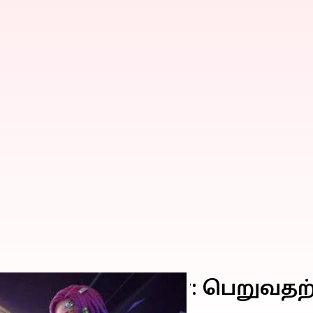
AX இலவச குறியீடுகள்: பெறு