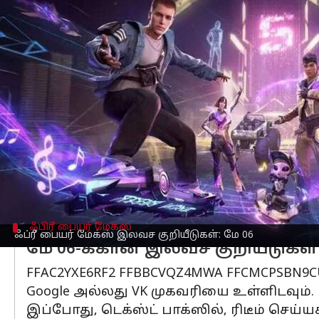
எழுதியவர்
May 06, 2023
06:00 am
Siranjeevi
செய்தி முன்னோட்டம்
பேட்டில் ராயல் கேம் இந்தியா, கரீனாவின
வழங்குகிறது.
இந்தியா
வில், ஆண்ட்ராய்டு பயனர்களால்
குறியீடுகளை ரிடீம் செய்ய முடியும் என
முடியும்.
ஃபிரீ பையர் மேக்ஸ்
ஃப்ரீ பையர் மேக்ஸ் இலவச குறியீடுகள்: மே 06
மே 06-க்கான இலவச குறியீடுகள
FFAC2YXE6RF2 FFBBCVQZ4MWA FFCMCPSBN9CU 
Google அல்லது VK முகவரியை உள்ளிடவும்.
இப்போது, டெக்ஸ்ட் பாக்ஸில், ரிடீம் செய்யக