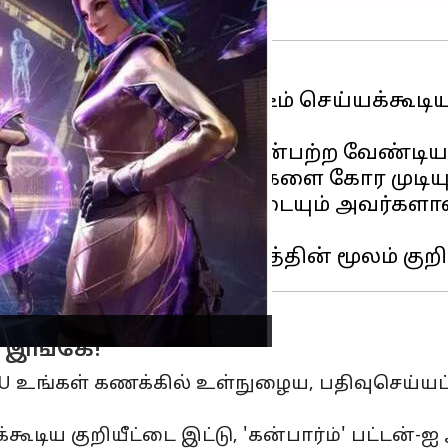
்
ஃபிரீ ஃபையர்மேக்ஸ்
, ரிடீம் செய்யக்கூ
 மட்டுமே இந்தக் குறியீடுகளை கோர முடியு
்றாலும், ஒவ்வொரு குறியீட்டையும் அவர்களா
் இங்கே!
உங்கள் கணக்கில் உள்நுழைய, பதிவுசெய்யப்பட்ட 
்கூடிய குறியீட்டை இட்டு, 'கன்பார்ம்' பட்டன்-ஐ 