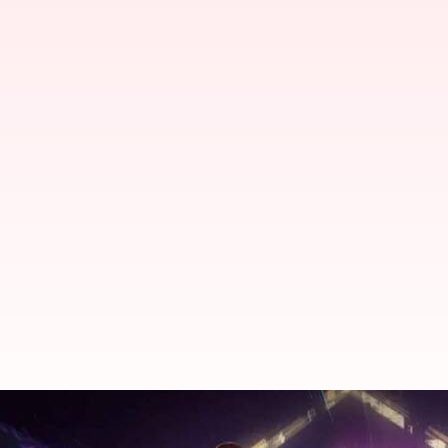
மே 06-க்கான Free Fire M