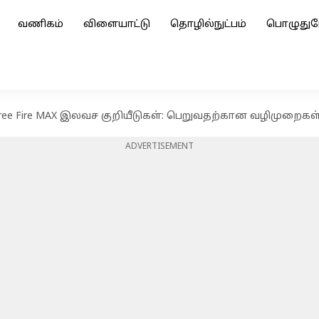
வணிகம்
விளையாட்டு
தொழில்நுட்பம்
பொழுதுப
ree Fire MAX இலவச குறியீடுகள்: பெறுவதற்கான வழிமுறைகள
ADVERTISEMENT