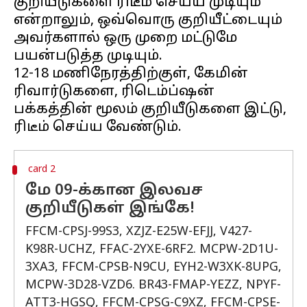
குறியீடுகளை ரிடீம் செய்ய முடியும்
என்றாலும், ஒவ்வொரு குறியீட்டையும்
அவர்களால் ஒரு முறை மட்டுமே
பயன்படுத்த முடியும்.
12-18 மணிநேரத்திற்குள், கேமின்
ரிவார்டுகளை, ரிடெம்ப்ஷன்
பக்கத்தின் மூலம் குறியீடுகளை இட்டு,
card 2
மே 09-க்கான இலவச
குறியீடுகள் இங்கே!
FFCM-CPSJ-99S3, XZJZ-E25W-EFJJ, V427-
K98R-UCHZ, FFAC-2YXE-6RF2. MCPW-2D1U-
3XA3, FFCM-CPSB-N9CU, EYH2-W3XK-8UPG,
MCPW-3D28-VZD6. BR43-FMAP-YEZZ, NPYF-
ATT3-HGSQ, FFCM-CPSG-C9XZ, FFCM-CPSE-