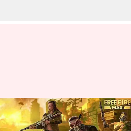
Free Fire MAX இலவச
குறியீடுகள்: மே 09-க்கான
குறியீடுகள்