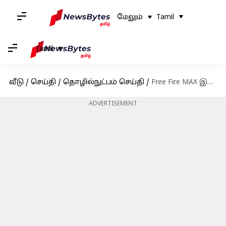
மேலும்
Tamil
Tamil
வீடு
/
செய்தி
/
தொழில்நுட்பம் செய்தி
/
Free Fire MAX இலவச குறியீடுகள்: மே 09-க்கான குறியீடுகள் பெறுவதற்கான வழிமுறைகள்
ADVERTISEMENT