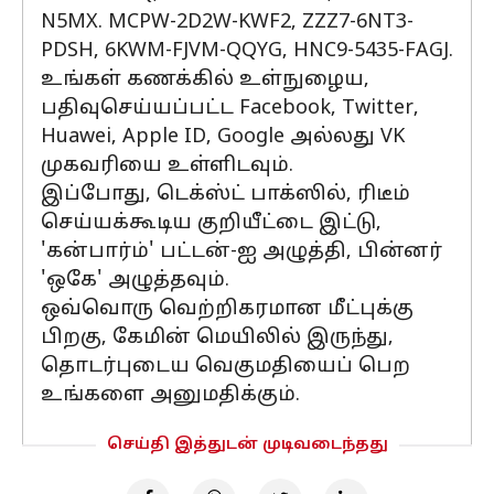
N5MX. MCPW-2D2W-KWF2, ZZZ7-6NT3-
PDSH, 6KWM-FJVM-QQYG, HNC9-5435-FAGJ.
உங்கள் கணக்கில் உள்நுழைய,
பதிவுசெய்யப்பட்ட Facebook, Twitter,
Huawei, Apple ID, Google அல்லது VK
முகவரியை உள்ளிடவும்.
இப்போது, டெக்ஸ்ட் பாக்ஸில், ரிடீம்
செய்யக்கூடிய குறியீட்டை இட்டு,
'கன்பார்ம்' பட்டன்-ஐ அழுத்தி, பின்னர்
'ஒகே' அழுத்தவும்.
ஒவ்வொரு வெற்றிகரமான மீட்புக்கு
பிறகு, கேமின் மெயிலில் இருந்து,
தொடர்புடைய வெகுமதியைப் பெற
உங்களை அனுமதிக்கும்.
செய்தி இத்துடன் முடிவடைந்தது