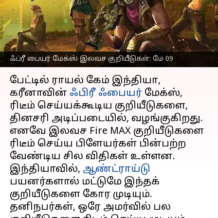
பெறுவதற்கான
வழிமுறைகள்
எழுதியவர்
May 09, 2023
12:30 pm
Venkatalakshmi V
ஃப்ரீ பையர் மேக்ஸ் இலவச குறியீடுகள்: மே 09
செய்தி முன்னோட்டம்
பேட்டில் ராயல் கேம் இந்தியா,
கரீனாவின்
ஃபிரீ ஃபையர்
மேக்ஸ்,
ரிடீம் செய்யக்கூடிய குறியீடுகளை,
தினசரி அடிப்படையில், வழங்குகிறது.
எனவே இலவச Fire MAX குறியீடுகளை
ரிடீம் செய்ய பிளேயர்கள் பின்பற்ற
வேண்டிய சில விதிகள் உள்ளன.
இந்தியாவில்,
ஆண்ட்ராய்டு
பயனர்களால் மட்டுமே இந்தக்
குறியீடுகளை கோர முடியும்.
தனிநபர்கள், ஒரே அமர்வில் பல