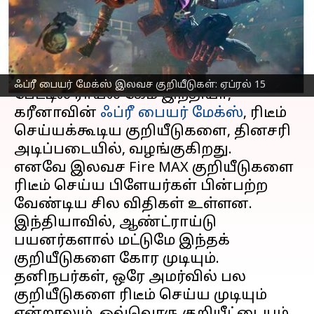
வழிமுறைகள்
எழுதியவர்
Apr 15, 2023
06:00 am
Siranjeevi
செய்தி முன்னோட்டம்
ஃப்ரீ பையர் மேக்ஸ் இலவச குறியீடுகள்: ஏப்ரல் 15
பேட்டில் ராயல் கேம் இந்தியா,
கரீனாவின்
ஃப்ரீ பையர் மேக்ஸ்
, ரிடீம்
செய்யக்கூடிய குறியீடுகளை, தினசரி
அடிப்படையில், வழங்குகிறது.
எனவே இலவச Fire MAX குறியீடுகளை
ரிடீம் செய்ய பிளேயர்கள் பின்பற்ற
வேண்டிய சில விதிகள் உள்ளன.
இந்தியாவில், ஆண்ட்ராய்டு
பயனர்களால் மட்டுமே இந்தக்
குறியீடுகளை கோர முடியும்.
தனிநபர்கள், ஒரே அமர்வில் பல
குறியீடுகளை ரிடீம் செய்ய முடியும்