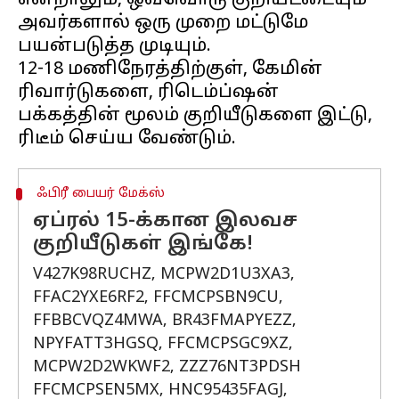
என்றாலும், ஒவ்வொரு குறியீட்டையும்
அவர்களால் ஒரு முறை மட்டுமே
பயன்படுத்த முடியும்.
12-18 மணிநேரத்திற்குள், கேமின்
ரிவார்டுகளை, ரிடெம்ப்ஷன்
பக்கத்தின் மூலம் குறியீடுகளை இட்டு,
ஃபிரீ பையர் மேக்ஸ்
ஏப்ரல் 15-க்கான இலவச
குறியீடுகள் இங்கே!
V427K98RUCHZ, MCPW2D1U3XA3,
FFAC2YXE6RF2, FFCMCPSBN9CU,
FFBBCVQZ4MWA, BR43FMAPYEZZ,
NPYFATT3HGSQ, FFCMCPSGC9XZ,
MCPW2D2WKWF2, ZZZ76NT3PDSH
FFCMCPSEN5MX, HNC95435FAGJ,