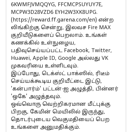
6KWMFJVMQQYG, FFCMCPSUYUY7E,
MCPW3D28VZD6 EYH2W3XK8UPG.
(https://reward.ff.garena.com/en) என்ற
லிங்கிற்கு சென்று, இலவச Fire MAX
குறியீடுகளைப் பெறலாம். உங்கள்
கணக்கில் உள்நுழைய,
பதிவுசெய்யப்பட்ட Facebook, Twitter,
Huawei, Apple ID, Google அல்லது VK
முகவரியை உள்ளிடவும்.
இப்போது, டெக்ஸ்ட் பாக்ஸில், ரிடீம்
செய்யக்கூடிய குறியீட்டை இட்டு,
'கன்பார்ம்' பட்டன்-ஐ அழுத்தி, பின்னர்
'ஒகே' அழுத்தவும்.
ஒவ்வொரு வெற்றிகரமான மீட்புக்கு
பிறகு, கேமின் மெயிலில் இருந்து,
தொடர்புடைய வெகுமதியைப் பெற
உங்களை அனுமதிக்கும்.