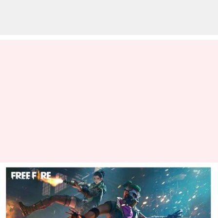
ஏப்ரல் 15-க்கான Free Fire
MAX இலவச குறியீடுகள்:
பெறுவதற்கான