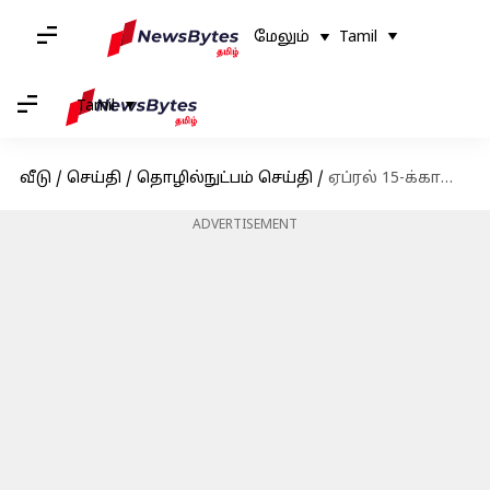
மேலும்
Tamil
Tamil
வீடு
/
செய்தி
/
தொழில்நுட்பம் செய்தி
/
ஏப்ரல் 15-க்கான Free Fire MAX இலவச குறியீடுகள்: பெறுவதற்கான வழிமுறைகள்
ADVERTISEMENT