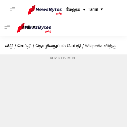
மேலும்
Tamil
Tamil
வீடு
/
செய்தி
/
தொழில்நுட்பம் செய்தி
/
Wikipedia-விற்கு போட்டியாக எலான் மஸ்க்கின் Grokipedia அறிமுகம்: அதை எப்படி பயன்படுத்துவது?
ADVERTISEMENT