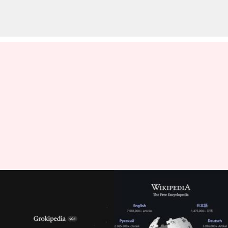
Wikipedia-விற்கு
போட்டியாக எலான்
மஸ்க்கின் Grokipedia