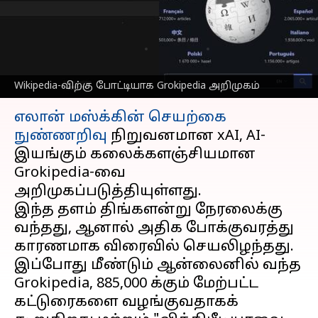
அறிமுகம்: அதை எப்படி
பயன்படுத்துவது?
எழுதியவர்
Oct 28, 2025
10:36 am
Venkatalakshmi V
Wikipedia-விற்கு போட்டியாக Grokipedia அறிமுகம்
செய்தி முன்னோட்டம்
எலான் மஸ்க்கின்
செயற்கை
நுண்ணறிவு
நிறுவனமான xAI, AI-
இயங்கும் கலைக்களஞ்சியமான
Grokipedia-வை
அறிமுகப்படுத்தியுள்ளது.
இந்த தளம் திங்களன்று நேரலைக்கு
வந்தது, ஆனால் அதிக போக்குவரத்து
காரணமாக விரைவில் செயலிழந்தது.
இப்போது மீண்டும் ஆன்லைனில் வந்த
Grokipedia, 885,000 க்கும் மேற்பட்ட
கட்டுரைகளை வழங்குவதாகக்