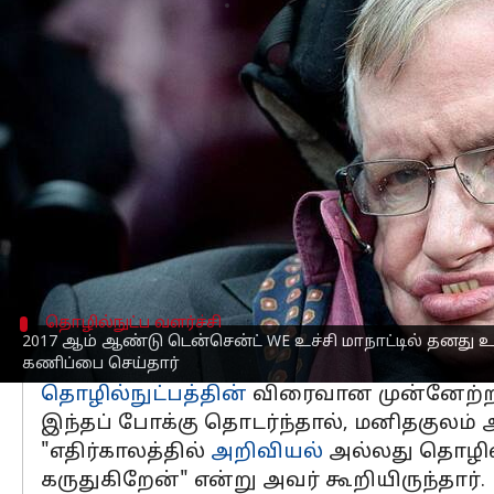
எழுதியவர்
Oct 16, 2025
05:17 pm
Venkatalakshmi V
செய்தி முன்னோட்டம்
புகழ்பெற்ற இயற்பியலாளர் ஸ்டீபன் ஹாக்
கணித்திருந்தார்.
கிரகமே ஒரு "மாபெரும் நெருப்பு பந்து" 
2017 ஆம் ஆண்டு டென்சென்ட் WE உச்சி
கட்டுப்பாடற்ற மக்கள்தொகை வளர்ச்சி மற்ற
தொழில்நுட்ப வளர்ச்சி
2017 ஆம் ஆண்டு டென்சென்ட் WE உச்சி மாநாட்டில் தனது
தொழில்நுட்பத்தின் விரைவான மு
கணிப்பை செய்தார்
தொழில்நுட்பத்தின்
விரைவான முன்னேற்றம்
இந்தப் போக்கு தொடர்ந்தால், மனிதகுலம் 
"எதிர்காலத்தில்
அறிவியல்
அல்லது தொழில
கருதுகிறேன்" என்று அவர் கூறியிருந்தார்.