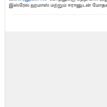
இஸ்ரேல் ஹமாஸ் மற்றும் ஈரானுடன் மோதல்க