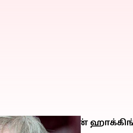
போகிறது": ஸ்டீபன் ஹாக்கிங