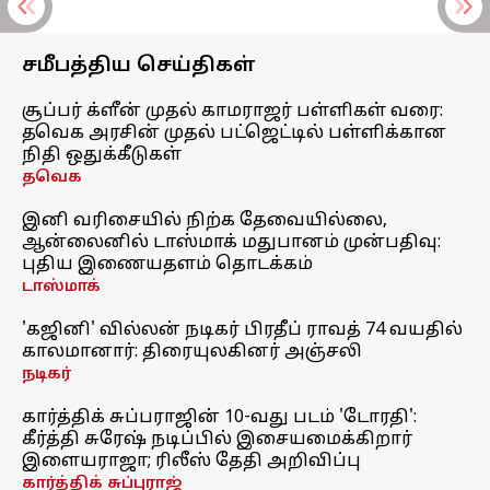
சமீபத்திய செய்திகள்
சூப்பர் க்ளீன் முதல் காமராஜர் பள்ளிகள் வரை:
தவெக அரசின் முதல் பட்ஜெட்டில் பள்ளிக்கான
நிதி ஒதுக்கீடுகள்
தவெக
இனி வரிசையில் நிற்க தேவையில்லை,
ஆன்லைனில் டாஸ்மாக் மதுபானம் முன்பதிவு:
புதிய இணையதளம் தொடக்கம்
டாஸ்மாக்
'கஜினி' வில்லன் நடிகர் பிரதீப் ராவத் 74 வயதில்
காலமானார்: திரையுலகினர் அஞ்சலி
நடிகர்
கார்த்திக் சுப்பராஜின் 10-வது படம் 'டோரதி':
கீர்த்தி சுரேஷ் நடிப்பில் இசையமைக்கிறார்
இளையராஜா; ரிலீஸ் தேதி அறிவிப்பு
கார்த்திக் சுப்புராஜ்