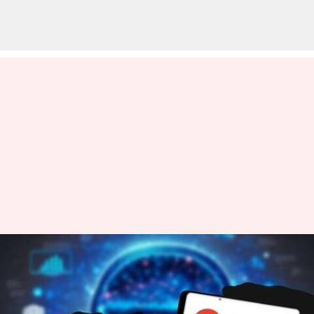
சாட்ஜிபிடி vs பார்டு.. என்ன
வித்தியாசம்? - பகுதி 1
எழுதியவர்
May 14, 2023
10:04 am
Prasanna Venkatesh