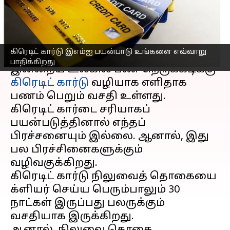
பாதிப்புகள் என்ன?
எழுதியவர்
Mar 21, 2023
02:35 pm
Siranjeevi
செய்தி முன்னோட்டம்
கிரெடிட் கார்டு இஎம்ஐ பயன்பாடு உங்களை எவ்வாறு
பாதிக்கிறது
இன்றைய உலகில் பண நெருக்கடிக்கு
கிரெடிட் கார்டு
வழியாக எளிதாக
பணம் பெறும் வசதி உள்ளது.
கிரெடிட் கார்டை சரியாகப்
பயன்படுத்தினால் எந்தப்
பிரச்சனையும் இல்லை. ஆனால், இது
பல பிரச்சினைகளுக்கும்
வழிவகுக்கிறது.
கிரெடிட் கார்டு நிலுவைத் தொகையை
க்ளியர் செய்ய பெரும்பாலும் 30
நாட்கள் இருப்பது பலருக்கும்
வசதியாக இருக்கிறது.