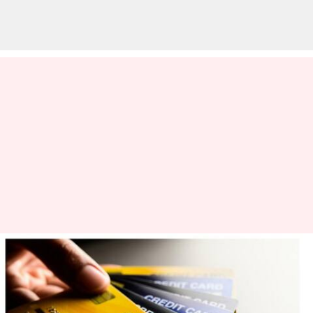
கிரெடிட் கார்டு
தொகையை EMI
மாற்றினால் ஏற்படும்