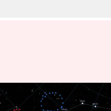
பிரபஞ்சத்தைப் பற்றிய
நமது புரிதலுக்கு சவால்
விடும் மாபெரும் காஸ்மிக்