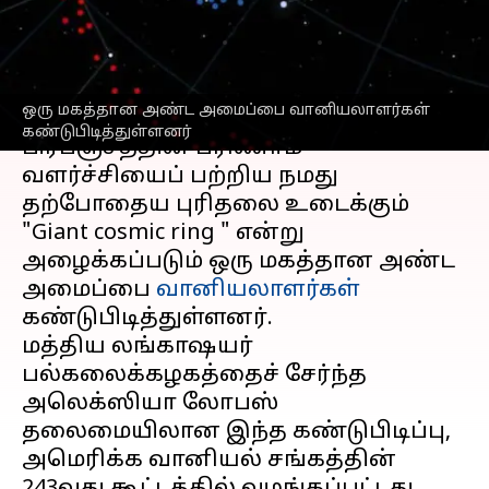
வளையம்
எழுதியவர்
Oct 28, 2024
06:48 pm
Venkatalakshmi V
செய்தி முன்னோட்டம்
ஒரு மகத்தான அண்ட அமைப்பை வானியலாளர்கள்
கண்டுபிடித்துள்ளனர்
பிரபஞ்சத்தின் பரிணாம
வளர்ச்சியைப் பற்றிய நமது
தற்போதைய புரிதலை உடைக்கும்
"Giant cosmic ring " என்று
அழைக்கப்படும் ஒரு மகத்தான அண்ட
அமைப்பை
வானியலாளர்கள்
கண்டுபிடித்துள்ளனர்.
மத்திய லங்காஷயர்
பல்கலைக்கழகத்தைச் சேர்ந்த
அலெக்ஸியா லோபஸ்
தலைமையிலான இந்த கண்டுபிடிப்பு,
அமெரிக்க வானியல் சங்கத்தின்