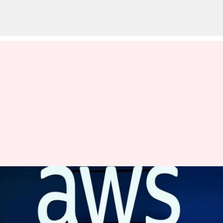
ஒரு அரிய சாப்ட்வேர்
பிழை தான்; உலகளாவிய
AWS செயலிழப்பை