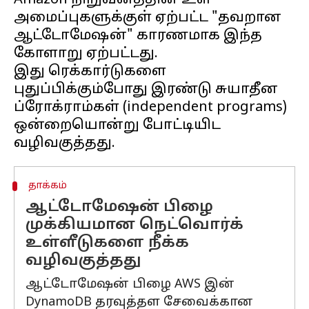
Amazon நிறுவனத்தின் உள்
அமைப்புகளுக்குள் ஏற்பட்ட "தவறான
ஆட்டோமேஷன்" காரணமாக இந்த
கோளாறு ஏற்பட்டது.
இது ரெக்கார்டுகளை
புதுப்பிக்கும்போது இரண்டு சுயாதீன
ப்ரோக்ராம்கள் (independent programs)
ஒன்றையொன்று போட்டியிட
தாக்கம்
ஆட்டோமேஷன் பிழை
முக்கியமான நெட்வொர்க்
உள்ளீடுகளை நீக்க
வழிவகுத்தது
ஆட்டோமேஷன் பிழை AWS இன்
DynamoDB தரவுத்தள சேவைக்கான