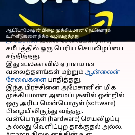
ஏற்படுத்தியது எப்படி?
எழுதியவர்
Oct 24, 2025
02:50 pm
Venkatalakshmi V
செய்தி முன்னோட்டம்
ஆட்டோமேஷன் பிழை முக்கியமான நெட்வொர்க்
உள்ளீடுகளை நீக்க வழிவகுத்தது
அமேசான்
வலை சேவைகள் (AWS)
சமீபத்தில் ஒரு பெரிய செயலிழப்பை
சந்தித்தது.
இது உலகளவில் ஏராளமான
வலைத்தளங்கள் மற்றும்
ஆன்லைன்
சேவைகளை
பாதித்தது.
இந்த பிரச்சினை அமேசானின் மிக
முக்கியமான அமைப்புகளில் ஒன்றில்
ஒரு அரிய மென்பொருள் (software)
பிழையிலிருந்து வந்தது.
வன்பொருள் (hardware) செயலிழப்பு
அல்லது வெளிப்புற தாக்குதல் அல்ல.