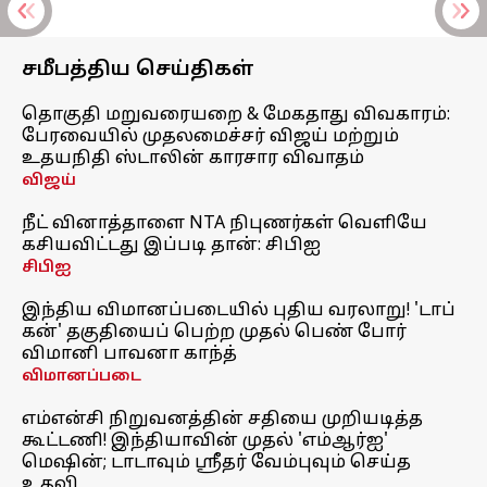
சமீபத்திய செய்திகள்
தொகுதி மறுவரையறை & மேகதாது விவகாரம்:
பேரவையில் முதலமைச்சர் விஜய் மற்றும்
உதயநிதி ஸ்டாலின் காரசார விவாதம்
விஜய்
நீட் வினாத்தாளை NTA நிபுணர்கள் வெளியே
கசியவிட்டது இப்படி தான்: சிபிஐ
சிபிஐ
இந்திய விமானப்படையில் புதிய வரலாறு! 'டாப்
கன்' தகுதியைப் பெற்ற முதல் பெண் போர்
விமானி பாவனா காந்த்
விமானப்படை
எம்என்சி நிறுவனத்தின் சதியை முறியடித்த
கூட்டணி! இந்தியாவின் முதல் 'எம்ஆர்ஐ'
மெஷின்; டாடாவும் ஸ்ரீதர் வேம்புவும் செய்த
உதவி