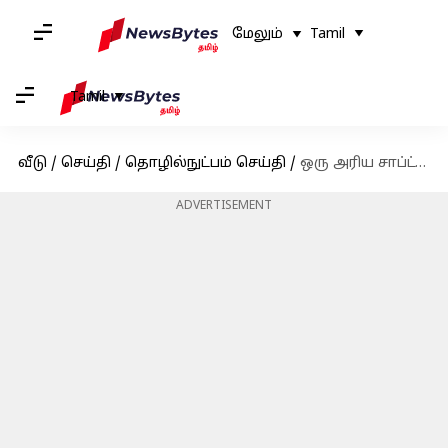
மேலும்
Tamil
Tamil
வீடு
/
செய்தி
/
தொழில்நுட்பம் செய்தி
/
ஒரு அரிய சாப்ட்வேர் பிழை தான்; உலகளாவிய AWS செயலிழப்பை ஏற்படுத்தியது எப்படி?
ADVERTISEMENT