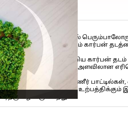
 சுற்றி பார்ப்பதும் நம்மில் பெரும்பாலோர
ஏற்படுத்தும் பாதிப்புகளையும் கார்பன் தட
ல்லது பேருந்து போன்ற சிறிய கார்பன் தட
பதால் உங்களுக்கு அதிக அளவிலான எரிப
ய்யவும்:
பிளாஸ்டிக் தண்ணீர் பாட்டில்கள
ொருட்கள் ஒவ்வொன்றின் உற்பத்திக்கும் இய