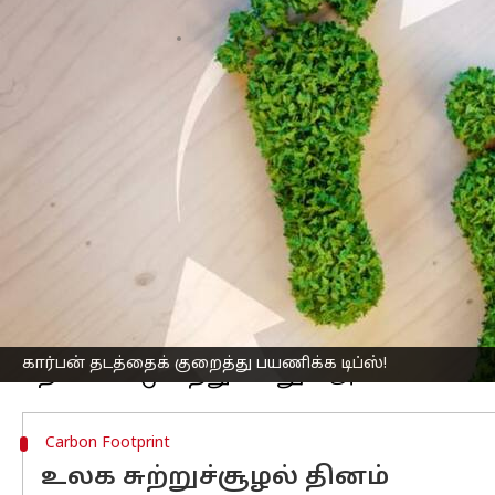
எழுதியவர்
Jun 05, 2023
02:09 pm
Arul Jothe
செய்தி முன்னோட்டம்
பயணிப்பதும்
புதிய இடங்களை ஆராய்ந்து
செய்வதால் நமது சுற்றுசூழலுக்கு நாம் 
பசுமையான பயணம்:
நீங்கள் ரயில் அ
பயணிக்கலாம். விமானங்களில் பயணிப்
மறு பயன்பாட்டு பொருட்களை பேக் செ
மற்றும் உணவுப் பாத்திரங்கள் போன்ற ப
கார்பன் தடத்தைக் குறைத்து பயணிக்க டிப்ஸ்!
Carbon Footprint
உலக சுற்றுச்சூழல் தினம்