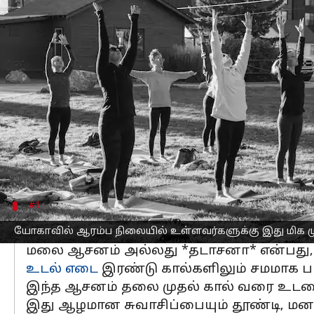
எழுதியவர்
Jul 08, 2026
03:41 pm
Venkatalakshmi V
செய்தி முன்னோட்டம்
தாடாசனம் (மவுண்டன் போஸ்)
யோகாவில
உள்ளவர்களுக்கு இது மிக முக்கியமான ஒ
இது நிமிர்ந்து நிற்க கற்றுக்கொடுத்து
பல யோகா நிலைகளுக்கு இதுவே அடிப்பட
தாடாசனத்தின் அடிப்படைகளைத் தெரிந்த
#1
மலை ஆசனத்தைப் புரிந்துகொள
யோகாவில் ஆரம்ப நிலையில் உள்ளவர்களுக்கு இது மிக ம
மலை ஆசனம் அல்லது *தடாசனா* என்பது, க
உடல் எடை
இரண்டு கால்களிலும் சமமாக பர
இந்த ஆசனம் தலை முதல் கால் வரை உடலை 
இது ஆழமான சுவாசிப்பையும் தூண்டி, மன