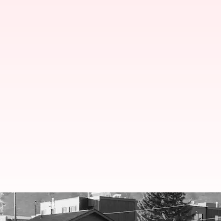
தாடாசனம்: அதன் அடிப்படை,