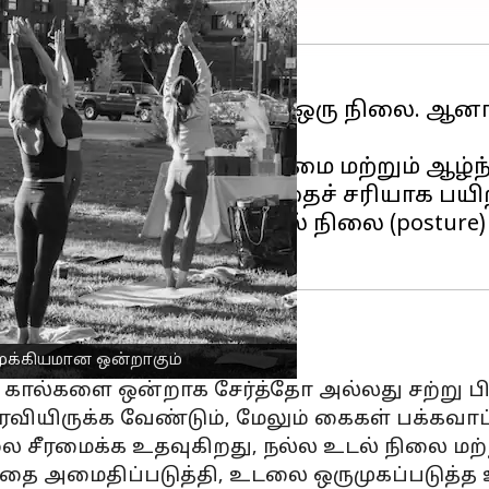
்
மிகவும் அடிப்படையான ஒரு நிலை. ஆனா
ன்றாகும்.
, உடல் சமநிலை, நிலைத்தன்மை மற்றும் ஆழ்
ையாக இருப்பதால், இதைச் சரியாக பயிற
ுகொள்வது, உங்கள் உடல் நிலை (posture) 
்வோம்
ுக்கியமான ஒன்றாகும்
ால்களை ஒன்றாக சேர்த்தோ அல்லது சற்று பிரி
வியிருக்க வேண்டும், மேலும் கைகள் பக்கவாட
சீரமைக்க உதவுகிறது, நல்ல உடல் நிலை மற்ற
தை அமைதிப்படுத்தி, உடலை ஒருமுகப்படுத்த 