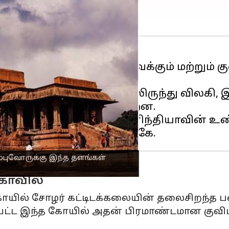
க்கும் மிகவும் பிரமிக்க வைக்கும் மற்றும
க்கமான
சுற்றுலா
இடங்களிலிருந்து விலகி, 
உங்களுக்கு வழங்குகின்றன.
 கோட்டைகள் வரை, தென்னிந்தியாவின்
புவோருக்கு இந்த தளங்கள்
கோவில்
ோயில் சோழர் கட்டிடக்கலையின் தலைசிறந்த பட
ப்பட்ட இந்த கோயில் அதன் பிரமாண்டமான குவிம