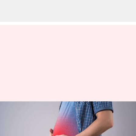
பருவமழை கால வயிற்று
உப்புசத்தால்
அவதிப்படறீங்களா? இந்த