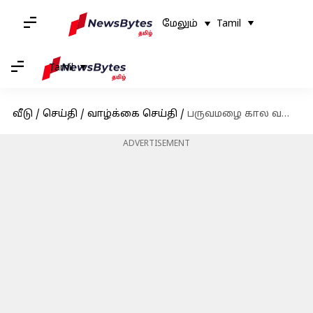
மேலும்
Tamil
Tamil
வீடு
/
செய்தி
/
வாழ்க்கை செய்தி
/
பருவமழை கால வயிற்று உப்புசத்தால் அவதிப்படறீங்களா? இந்த உணவுகளை சேர்த்துக்கோங்க; நிபுணர்கள் ஆலோசனை
ADVERTISEMENT