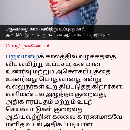
உணவுகளை
சேர்த்துக்கோங்க;
நிபுணர்கள் ஆலோசனை
எழுதியவர்
Oct 26, 2025
08:04 pm
பருவமழை கால வயிற்று உப்புசத்தால்
Sekar Chinnappan
அவதிப்படுபவர்களுக்கான ஆரோக்கிய குறிப்புகள்
செய்தி முன்னோட்டம்
பருவமழை
க் காலத்தில் வழக்கத்தை
விட வயிற்று உப்புசம், கனமான
உணர்வு மற்றும் அசௌகரியத்தை
உணர்வது பொதுவானது என்று
வல்லுநர்கள் உறுதிப்படுத்துகிறார்கள்.
வளிமண்டல அழுத்தம் குறைவது,
அதிக ஈரப்பதம் மற்றும் உடற்
செயல்பாடுகள் குறைவது
ஆகியவற்றின் கலவை காரணமாகவே
மனித உடல் அதிகப்படியான