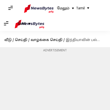
மேலும்
Tamil
Tamil
வீடு
/
செய்தி
/
வாழ்க்கை செய்தி
/
இந்தியாவின் பல்வேறு பகுதிகளில் தசரா எவ்வாறு கொண்டாடப்படுகிறது: ஒரு பார்வை
ADVERTISEMENT