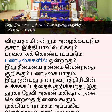
கொண்டாடப்படுகிறது:
ஒரு பார்வை
எழுதியவர்
Sep 24, 2025
07:10 pm
Venkatalakshmi V
இது தீமையை நன்மை வென்றதை குறிக்கும்
பண்டிகையாகும்
செய்தி முன்னோட்டம்
விஜயதசமி என்றும் அழைக்கப்படும்
தசரா, இந்தியாவில் மிகவும்
பரவலாகக் கொண்டாடப்படும்
பண்டிகைகளில்
ஒன்றாகும்.
இது தீமையை நன்மை வென்றதை
குறிக்கும் பண்டிகையாகும்.
இது ஒன்பது நாள் நவராத்திரியின்
உச்சக்கட்டத்தைக் குறிக்கிறது, இது
துர்கா தேவி அசுரன் மகிஷாசுரனை
வென்றதை நினைவுகூரும்.
முக்கிய சாராம்சம் அப்படியே