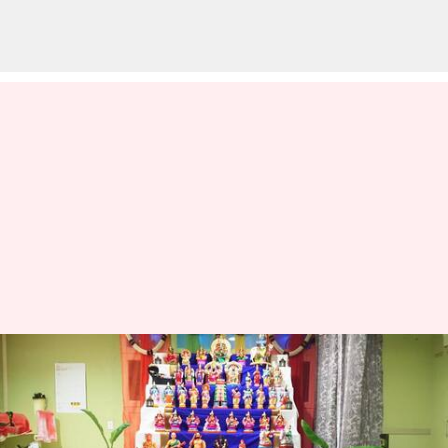
இந்தியாவின் பல்வேறு
பகுதிகளில் தசரா
எவ்வாறு