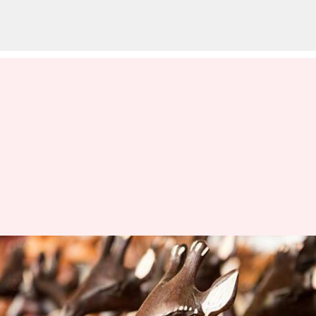
பாரம்பரிய ஆப்பிரிக்க
சிற்பக்கலையை சமகால
கலைஞர்கள்