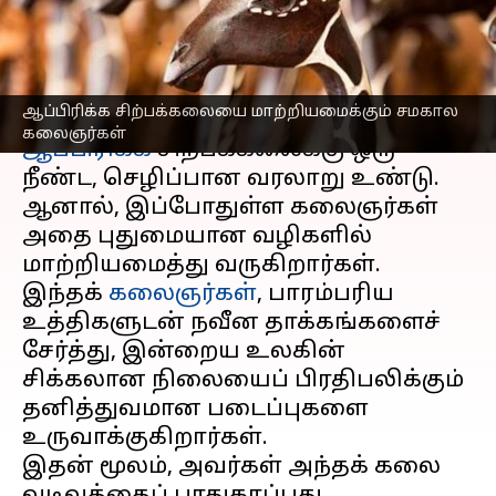
மாற்றியமைக்கும் விதம்!
எழுதியவர்
Jul 08, 2026
06:32 pm
Vasuki
செய்தி முன்னோட்டம்
ஆப்பிரிக்க சிற்பக்கலையை மாற்றியமைக்கும் சமகால
கலைஞர்கள்
ஆப்பிரிக்க
சிற்பக்கலைக்கு ஒரு
நீண்ட, செழிப்பான வரலாறு உண்டு.
ஆனால், இப்போதுள்ள கலைஞர்கள்
அதை புதுமையான வழிகளில்
மாற்றியமைத்து வருகிறார்கள்.
இந்தக்
கலைஞர்கள்
, பாரம்பரிய
உத்திகளுடன் நவீன தாக்கங்களைச்
சேர்த்து, இன்றைய உலகின்
சிக்கலான நிலையைப் பிரதிபலிக்கும்
தனித்துவமான படைப்புகளை
உருவாக்குகிறார்கள்.
இதன் மூலம், அவர்கள் அந்தக் கலை