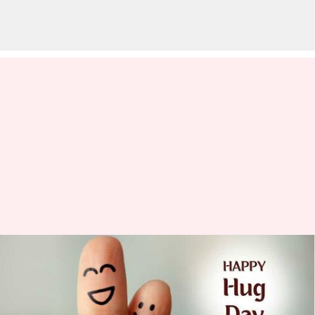
காதலர் தின வாரம்: ஹக்
டேயின் வரலாறும்,
முக்கியத்துவமும்