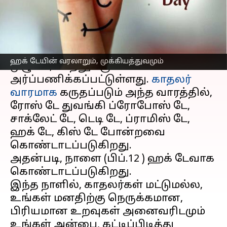
எழுதியவர்
Feb 11, 2023
05:37 pm
Venkatalakshmi V
செய்தி முன்னோட்டம்
ஆண்டுதோறும், பிப்ரவரி 2-வது வாரம்
ஹக் டேயின் வரலாறும், முக்கியத்துவமும்
முழுக்க, காதலுக்கு
அர்ப்பணிக்கப்பட்டுள்ளது.
காதலர்
வாரமாக
கருதப்படும் அந்த வாரத்தில்,
ரோஸ் டே துவங்கி ப்ரோபோஸ் டே,
சாக்லேட் டே, டெடி டே, ப்ராமிஸ் டே,
ஹக் டே, கிஸ் டே போன்றவை
கொண்டாடப்படுகிறது.
அதன்படி, நாளை (பிப்.12 ) ஹக் டேவாக
கொண்டாடப்படுகிறது.
இந்த நாளில், காதலர்கள் மட்டுமல்ல,
உங்கள் மனதிற்கு நெருக்கமான,
பிரியமான உறவுகள் அனைவரிடமும்
உங்கள் அன்பை, கட்டிப்பிடித்து