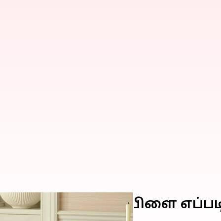
றவாறு டைனிங் டேபிளை எப்பட