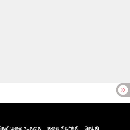
நெறிமுறை நடத்தை
குறை நிவர்த்தி
செய்தி