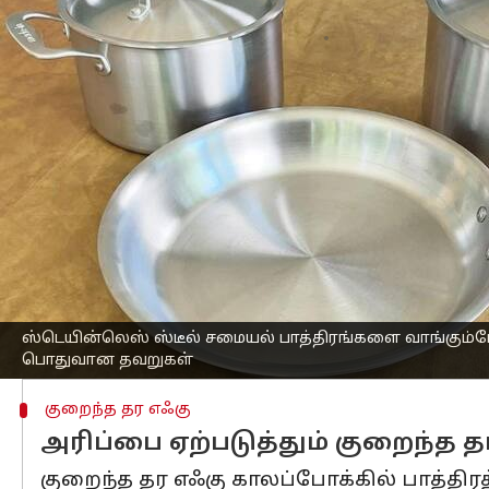
எழுதியவர்
Feb 22, 2025
11:38 am
Sekar Chinnappan
செய்தி முன்னோட்டம்
ஸ்டெயின்லெஸ் ஸ்டீல் எனப்படும் துருப
அங்கமாகும்.
அதன் நீடித்து உழைக்கும் தன்மை மற்றும
எனினும், அனைத்து துருப்பிடிக்காத எஃ
மேலும், தவறான துருப்பிடிக்காத எஃகு ப
ஒரு பொதுவான தவறு என்னவென்றால், துர
உயர்தர சமையல் பாத்திரங்கள் பொதுவாக 
ஸ்டெயின்லெஸ் ஸ்டீல் சமையல் பாத்திரங்களை வாங்கும்ப
பொதுவான தவறுகள்
குறைந்த தர எஃகு
அரிப்பை ஏற்படுத்தும் குறைந்த த
குறைந்த தர எஃகு காலப்போக்கில் பாத்திரத