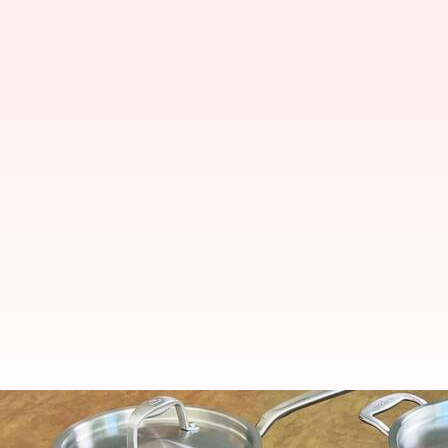
ஸ்டெயின்லெஸ் ஸ்டீல் சம
கண்டிப்பா பண்ணிடாதீங்க