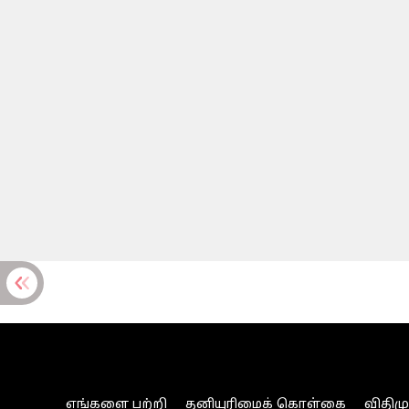
எங்களை பற்றி
தனியுரிமைக் கொள்கை
விதிம