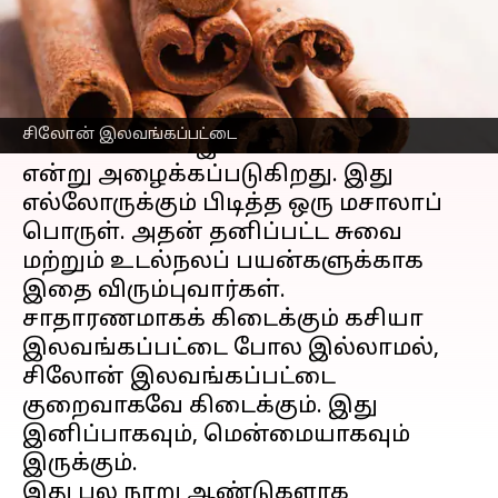
எழுதியவர்
Mar 14, 2026
07:11 pm
Prasanna
செய்தி முன்னோட்டம்
சிலோன் இலவங்கப்பட்டை என்பது
சிலோன் இலவங்கப்பட்டை
உண்மையான இலவங்கப்பட்டை
என்று அழைக்கப்படுகிறது. இது
எல்லோருக்கும் பிடித்த ஒரு மசாலாப்
பொருள். அதன் தனிப்பட்ட சுவை
மற்றும் உடல்நலப் பயன்களுக்காக
இதை விரும்புவார்கள்.
சாதாரணமாகக் கிடைக்கும் கசியா
இலவங்கப்பட்டை போல இல்லாமல்,
சிலோன் இலவங்கப்பட்டை
குறைவாகவே கிடைக்கும். இது
இனிப்பாகவும், மென்மையாகவும்
இருக்கும்.
இது பல நூறு ஆண்டுகளாக