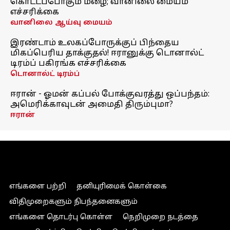
கொட்டப்போகும் மழை; வானிலை மையம்
எச்சரிக்கை
வானிலை ஆய்வு மையம்
இரண்டாம் உலகப்போருக்குப் பிந்தைய
மிகப்பெரிய தாக்குதல்! ஈரானுக்கு டொனால்ட்
டிரம்ப் பகிரங்க எச்சரிக்கை
டொனால்ட் டிரம்ப்
ஈரான் - ஓமன் கப்பல் போக்குவரத்து ஒப்பந்தம்:
அமெரிக்காவுடன் அமைதி திரும்புமா?
ஈரான்
எங்களை பற்றி
தனியுரிமைக் கொள்கை
விதிமுறைகளும் நிபந்தனைகளும்
எங்களை தொடர்பு கொள்ள
நெறிமுறை நடத்தை