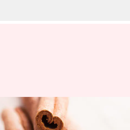
சிலோன்
இலவங்கப்பட்டை: 5
உடல்நலப் பயன்கள்