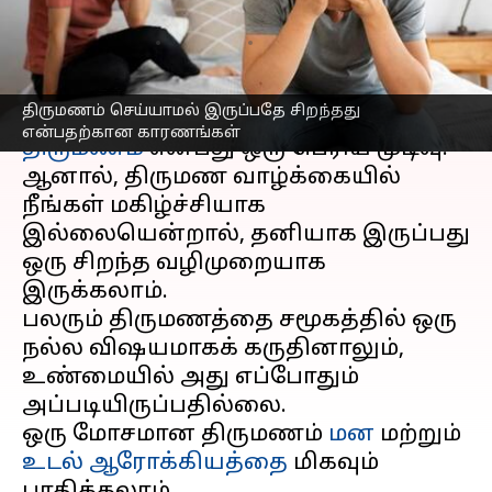
காரணங்கள் இங்கே!
எழுதியவர்
Jun 07, 2026
05:05 pm
Vasuki
செய்தி முன்னோட்டம்
திருமணம் செய்யாமல் இருப்பதே சிறந்தது
என்பதற்கான காரணங்கள்
திருமணம்
என்பது ஒரு பெரிய முடிவு.
ஆனால், திருமண வாழ்க்கையில்
நீங்கள் மகிழ்ச்சியாக
இல்லையென்றால், தனியாக இருப்பது
ஒரு சிறந்த வழிமுறையாக
இருக்கலாம்.
பலரும் திருமணத்தை சமூகத்தில் ஒரு
நல்ல விஷயமாகக் கருதினாலும்,
உண்மையில் அது எப்போதும்
அப்படியிருப்பதில்லை.
ஒரு மோசமான திருமணம்
மன
மற்றும்
உடல் ஆரோக்கியத்தை
மிகவும்