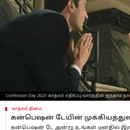
எழுதியவர்
Feb 19, 2023
09:30 am
Venkatalakshmi V
செய்தி முன்னோட்டம்
காதலர் தினத்துடன் முடிவடைந்த
காதலர்
தினத்திற்குப் பிறகு வரும் ஒரு வாரம் ம
காதலில் தோல்வியுற்றவர்கள், சிங்கிள்க
கொண்டாடுகிறார்கள்.
இது ஸ்லாப் டே(Slap day) தொடங்கி, பிப்
இடையில் கிக் டே(Kick day), பெர்ஃப்யூம் டே
டே(missing day) என்று கொண்டாடப்படுகி
Confession Day 2023: காதலர் எதிர்ப்பு வாரத்தின் ஐந்தாம் ந
காதலர் தினம்
கன்பெஷன் டேயின் முக்கியத்து
கன்பெஷன் டே அன்று உங்கள் மனதில் இரு