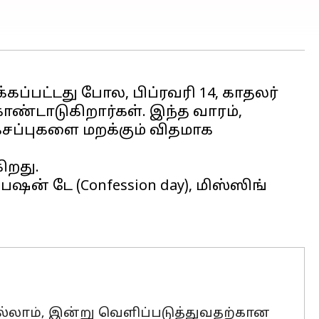
கப்பட்டது போல, பிப்ரவரி 14, காதலர்
கொண்டாடுகிறார்கள். இந்த வாரம்,
 கசப்புகளை மறக்கும் விதமாக
ிறது.
ஃபெஷன் டே (Confession day), மிஸ்ஸிங்
ல்லாம், இன்று வெளிப்படுத்துவதற்கான