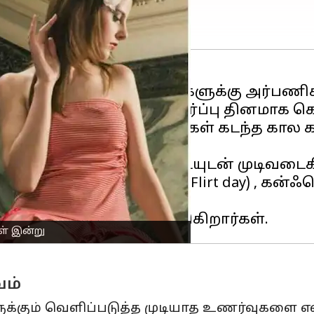
 வாரம்
முழுவதும் காதலர்களுக்கு அர்பணிக்
ுழுவதும் மக்கள்,காதலர் எதிர்ப்பு தினமாக 
ள், பிரிந்த காதலர்கள், தங்கள் கடந்த கால
ரவரி 21 அன்று பிரேக்அப் டேயுடன் முடிவடைக
(Perfume day), ஃப்ளர்ட் டே(Flirt day) , கன்
றது.
ாள் இன்று
வம்
க்கும் வெளிப்படுத்த முடியாத உணர்வுகளை எ