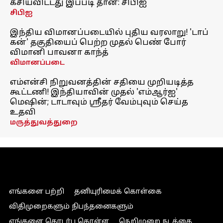
கசியவிட்டது இப்படி தான்: சிபிஐ
சிபிஐ
இந்திய விமானப்படையில் புதிய வரலாறு! 'டாப்
கன்' தகுதியைப் பெற்ற முதல் பெண் போர்
விமானி பாவனா காந்த்
விமானப்படை
எம்என்சி நிறுவனத்தின் சதியை முறியடித்த
கூட்டணி! இந்தியாவின் முதல் 'எம்ஆர்ஐ'
மெஷின்; டாடாவும் ஸ்ரீதர் வேம்புவும் செய்த
உதவி
மருத்துவத்துறை
எங்களை பற்றி
தனியுரிமைக் கொள்கை
விதிமுறைகளும் நிபந்தனைகளும்
எங்களை தொடர்பு கொள்ள
நெறிமுறை நடத்தை