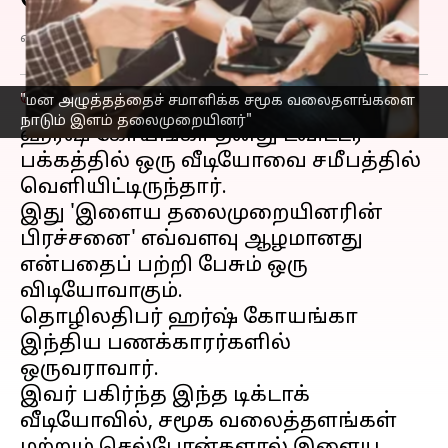
கோயங்கா செய்த ட்வீட்!
எழுதியவர்
Jan 05, 2023
10:31 am
Sindhuja SM
செய்தி முன்னோட்டம்
"மன அழுத்தத்தைச் சமாளிக்க சமூக வலைதளங்களை
நாடும் இளம் தலைமுறையினர்"
ஹர்ஷ் கோயங்கா தனது ட்விட்டர்
பக்கத்தில் ஒரு வீடியோவை சமீபத்தில்
வெளியிட்டிருந்தார்.
இது 'இளைய தலைமுறையினரின்
பிரச்சனை' எவ்வளவு ஆழமானது
என்பதைப் பற்றி பேசும் ஒரு
விடியோவாகும்.
தொழிலதிபர் ஹர்ஷ் கோயங்கா
இந்திய பணக்காரர்களில்
ஒருவராவார்.
இவர் பகிர்ந்த இந்த டிக்டாக்
வீடியோவில், சமூக வலைத்தளங்கள்