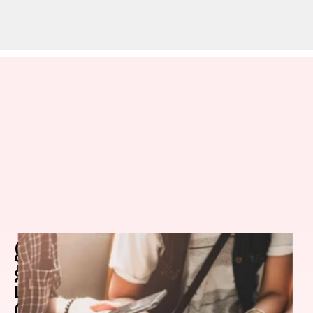
இளைய
தலைமுறையினரின்
பிரச்சனை என்ன? ஹர்ஷ்