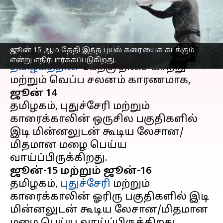
ஆய்வு மையம்
எழுதியவர்
Jun 14, 2023
06:49 pm
Sindhuja SM
செய்தி முன்னோட்டம்
ஜூன் 15 ஆம் தேதி இந்த புயல் கரையைக் கடக்கும்
என்று எதிர்பார்க்கப்படுகிறது.
தமிழகத்தின்
மேற்கு திசை காற்று
ஜூன் 14
தமிழகம், புதுச்சேரி மற்றும்
காரைக்காலின் ஒருசில பகுதிகளில்
இடி மின்னலுடன் கூடிய லேசான/
மிதமான மழை பெய்ய
ஜூன்-15 மற்றும் ஜூன்-16
தமிழகம்,
புதுச்சேரி
மற்றும்
காரைக்காலின் ஓரிரு பகுதிகளில் இடி
மின்னலுடன் கூடிய லேசான/மிதமான