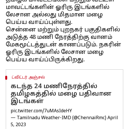
தமிழக மாவட்டங்கள் மற்றும் வடஉள்
மாவட்டங்களின் ஓரிரு இடங்களில்
லேசான அல்லது மிதமான மழை
பெய்ய வாய்ப்புள்ளது.
சென்னை மற்றும் புறநகர் பகுதிகளில்
அடுத்த 48 மணி நேரத்திற்கு வானம்
மேகமூட்டத்துடன் காணப்படும். நகரின்
ஓரிரு இடங்களில் லேசான மழை
ட்விட்டர் அஞ்சல்
கடந்த 24 மணிநேரத்தில்
தமிழகத்தில் மழை பதிவான
இடங்கள்
pic.twitter.com/7uMAsIdeHY
— Tamilnadu Weather-IMD (@ChennaiRmc)
April
5, 2023