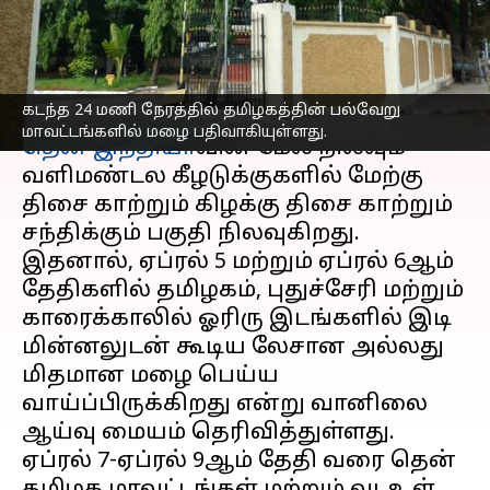
ஆய்வு மையம்
எழுதியவர்
Apr 05, 2023
04:36 pm
Sindhuja SM
செய்தி முன்னோட்டம்
கடந்த 24 மணி நேரத்தில் தமிழகத்தின் பல்வேறு
மாவட்டங்களில் மழை பதிவாகியுள்ளது.
தென் இந்தியா
வின் மேல் நிலவும்
வளிமண்டல கீழடுக்குகளில் மேற்கு
திசை காற்றும் கிழக்கு திசை காற்றும்
சந்திக்கும் பகுதி நிலவுகிறது.
இதனால், ஏப்ரல் 5 மற்றும் ஏப்ரல் 6ஆம்
தேதிகளில் தமிழகம், புதுச்சேரி மற்றும்
காரைக்காலில் ஓரிரு இடங்களில் இடி
மின்னலுடன் கூடிய லேசான அல்லது
மிதமான மழை பெய்ய
வாய்ப்பிருக்கிறது என்று வானிலை
ஆய்வு மையம் தெரிவித்துள்ளது.
ஏப்ரல் 7-ஏப்ரல் 9ஆம் தேதி வரை தென்