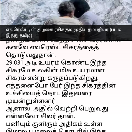
நிறைவேறியது
எழுதியவர்
Dec 19, 2022
11:52 am
Sindhuja SM
செய்தி முன்னோட்டம்
எவரெஸ்ட்டின் அழகை ரசிக்கும் முதிய தம்பதியர் (படம்:
இந்து தமிழ்)
நிறைய மலையேற்ற சாகச வீரர்களின்
கனவே எவரெஸ்ட் சிகரத்தைத்
தொடுவதுதான்.
29,031 அடி உயரம் கொண்ட இந்த
சிகரமே உலகின் மிக உயரமான
சிகரம் என்று கருதப்படுகிறது.
எத்தனையோ பேர் இந்த சிகரத்தின்
உச்சியைத் தொட இதுவரை
முயன்றுள்ளனர்.
ஆனால், அதில் வெற்றி பெறுவது
என்னவோ சிலர் தான்.
பனியும் குளிரும் அதிகம் உள்ள