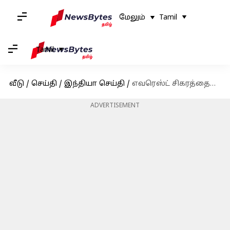
மேலும்
Tamil
Tamil
வீடு
/
செய்தி
/
இந்தியா செய்தி
/
எவரெஸ்ட் சிகரத்தைத் தொட்ட 86 வயது தம்பதி - நீண்ட நாள் கனவு நிறைவேறியது
ADVERTISEMENT