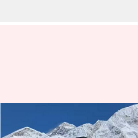
எவரெஸ்ட் சிகரத்தைத்
தொட்ட 86 வயது தம்பதி -
நீண்ட நாள் கனவு