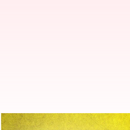
சென்னை உயர்நீதிமன்ற நீத
உச்சநீதிமன்ற உத்தரவு