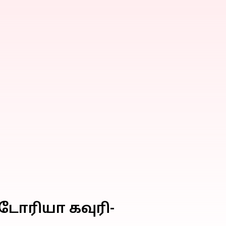
டோரியா கவுரி-