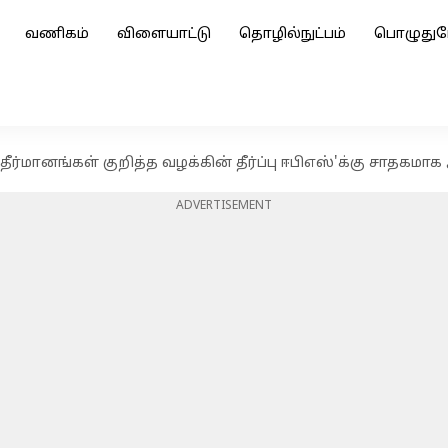
வணிகம்
விளையாட்டு
தொழில்நுட்பம்
பொழுதுப
ீர்மானங்கள் குறித்த வழக்கின் தீர்ப்பு ஈபிஎஸ்'க்கு சாதகமா
ADVERTISEMENT