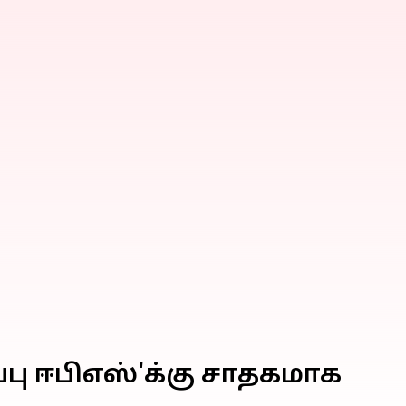
்பு ஈபிஎஸ்'க்கு சாதகமாக