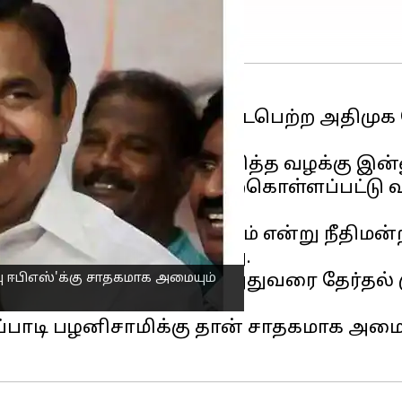
ிமுக
அலுவலகத்தில் நடைபெற்ற அதிமுக ப
், ஓபிஎஸ் ஆதரவாளர்கள் அளித்த வழக்கு இன
்தல் நடத்த பணிகள் மேற்கொள்ளப்பட்டு வ
குகளோடு விசாரிக்கப்படும் என்று நீதிமன்ற
) விசாரணைக்கு வரவுள்ளது.
்பு ஈபிஎஸ்'க்கு சாதகமாக அமையும்
ம் தேதி அளிக்கப்படும் எனவே அதுவரை தேர்
டப்பாடி பழனிசாமிக்கு தான் சாதகமாக அமைய